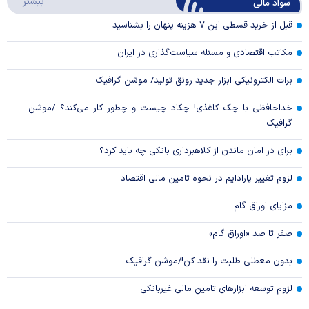
درباره
بیشتر
سواد مالی
Video
قبل از خرید قسطی این ۷ هزینه پنهان را بشناسید
مکاتب اقتصادی و مسئله سیاست‌گذاری در ایران
برات الکترونیکی ابزار جدید رونق تولید/ موشن گرافیک
خداحافظی با چک کاغذی! چکاد چیست و چطور کار می‌کند؟ /موشن
گرافیک
برای در امان ماندن از کلاهبرداری بانکی چه باید کرد؟
لزوم تغییر پارادایم در نحوه تامین مالی اقتصاد
مزایای اوراق گام
صفر تا صد «اوراق گام»
بدون معطلی طلبت را نقد کن!/موشن گرافیک
لزوم توسعه ابزارهای تامین مالی غیربانکی