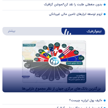
بدون معطلی طلبت را نقد کن!/موشن گرافیک
لزوم توسعه ابزارهای تامین مالی غیربانکی
درباره 
بیشتر
اینفوگرافیک
بزرگترین بانک‌های مرکزی جهان از نظر مجموع دارایی‌ها
«کیف پول ایران» چیست؟