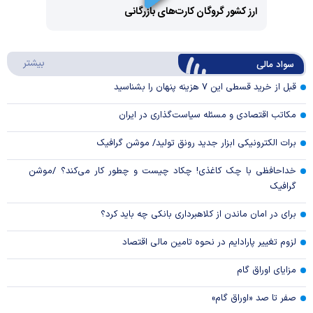
Video
ارز کشور گروگان کارت‌های بازرگانی
Play
درباره
بیشتر
سواد مالی
Video
قبل از خرید قسطی این ۷ هزینه پنهان را بشناسید
مکاتب اقتصادی و مسئله سیاست‌گذاری در ایران
برات الکترونیکی ابزار جدید رونق تولید/ موشن گرافیک
خداحافظی با چک کاغذی! چکاد چیست و چطور کار می‌کند؟ /موشن
گرافیک
برای در امان ماندن از کلاهبرداری بانکی چه باید کرد؟
لزوم تغییر پارادایم در نحوه تامین مالی اقتصاد
مزایای اوراق گام
صفر تا صد «اوراق گام»