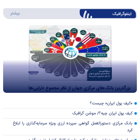
درباره 
بیشتر
اینفوگرافیک
بزرگترین بانک‌های مرکزی جهان از نظر مجموع دارایی‌ها
«کیف پول ایران» چیست؟
کیف پول ایران چیه؟/ موشن گرافیک
بانک مرکزی دستورالعمل گواهی سپرده ارزی ویژه سرمایه‌گذاری را ابلاغ
کرد