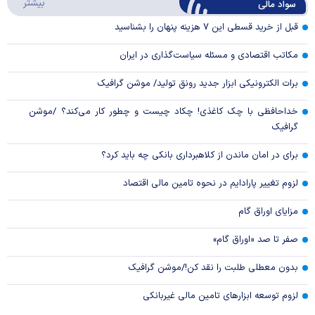
درباره
بیشتر
سواد مالی
Video
قبل از خرید قسطی این ۷ هزینه پنهان را بشناسید
مکاتب اقتصادی و مسئله سیاست‌گذاری در ایران
برات الکترونیکی ابزار جدید رونق تولید/ موشن گرافیک
خداحافظی با چک کاغذی! چکاد چیست و چطور کار می‌کند؟ /موشن
گرافیک
برای در امان ماندن از کلاهبرداری بانکی چه باید کرد؟
لزوم تغییر پارادایم در نحوه تامین مالی اقتصاد
مزایای اوراق گام
صفر تا صد «اوراق گام»
بدون معطلی طلبت را نقد کن!/موشن گرافیک
لزوم توسعه ابزارهای تامین مالی غیربانکی