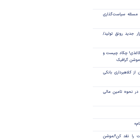
رکز مبادله ایران؛
مسئله سیاست‌گذاری
اتی در سیاهچاله
زار جدید رونق تولید/
اغذی! چکاد چیست و
/موشن گرافیک
 از کلاهبرداری بانکی
م در نحوه تامین مالی
ام»
 را نقد کن!/موشن