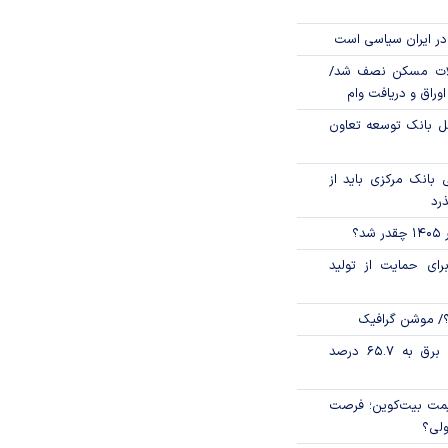
در ایران سیاسی است
لات مسکن نصف شد/
وراق و دریافت وام
مل بانک توسعه تعاون
بانک مرکزی باید از
ذرد
؟
رای حمایت از تولید
؟/ موشن گرافیک
تورم فصلی بخش برق به ۶۵.۷ درصد
ی قیمت بیت‌کوین؛ فرصت
ولی؟