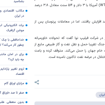
بشناسید
هر بشکه رسید. قیمت آتی نفت وست تگزاس اینترمدیت (WTI) آمریکا با ۳ دلار و ۵۴ سنت معادل ۳.۸ درصد
قیمت دلار و یورو م
مکاتب اقتصادی و 
امروز پنجشنبه ۱۵ مرداد ۱۴۰۵
در ایران
ص قیمت بازار نفت روز سه‌شنبه تقریبا ۵ درصد افزایش یافتند، اما در معاملات پرنوسان پس از
سقوط ارزهای صادر
برات الکترونیکی اب
کارت‌های بازرگانی
موشن گرافیک
زار در شرکت فیلیپ نوا گفت که تحولات خاورمیانه
خداحافظی با چک ک
جنگ تقریبا حمل و نقل نفت و گاز طبیعی مایع از
چطور کار می‌کند؟ 
 خام جهان را حمل می‌کند، متوقف کرده و باعث
برای در امان ماندن
 اختلال در عرضه نفت تاکنون نامیده است.
چه باید کرد؟
لزوم تغییر پارادای
اقتصاد
مزایای اوراق گام
صفر تا صد «اوراق گ
یران
بدون معطلی طلبت