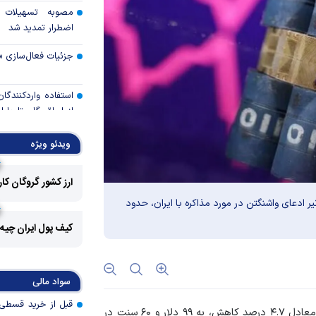
مصوبه تسهیلات 
اضطرار تمدید شد
جزئیات فعال‌سازی «
استفاده واردکنندگا
شد
ویدئو ویژه
رالی وال‌استریت، آسی
ارز کشور گروگان کا
جهان با افزایش 
 ادعای واشنگتن در مورد مذاکره با ایران، حدود
مواجه است
کیف پول ایران چیه
تأمی
توسط بانک مسکن
پروژه‌ها در اولویت قر
سواد مالی
اولویت‌های بانک
به گزارش ایبنا، قیمت آتی نفت برنت با ۴ دلار و ۸۹ سنت معادل ۴.۷ درصد کاهش، به ۹۹ دلار و ۶۰ سنت در
اقتصاد جنگی