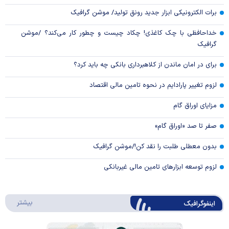
برات الکترونیکی ابزار جدید رونق تولید/ موشن گرافیک
خداحافظی با چک کاغذی! چکاد چیست و چطور کار می‌کند؟ /موشن
گرافیک
برای در امان ماندن از کلاهبرداری بانکی چه باید کرد؟
لزوم تغییر پارادایم در نحوه تامین مالی اقتصاد
مزایای اوراق گام
صفر تا صد «اوراق گام»
بدون معطلی طلبت را نقد کن!/موشن گرافیک
لزوم توسعه ابزارهای تامین مالی غیربانکی
درباره 
بیشتر
اینفوگرافیک