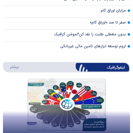
مزایای اوراق گام
صفر تا صد «اوراق گام»
بدون معطلی طلبت را نقد کن!/موشن گرافیک
لزوم توسعه ابزارهای تامین مالی غیربانکی
درباره 
بیشتر
اینفوگرافیک