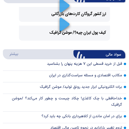
ارز کشور گروگان کارت‌های بازرگانی
Play
کیف پول ایران چیه؟/ موشن گرافیک
Video
Play
درباره
بیشتر
سواد مالی
Video
قبل از خرید قسطی این ۷ هزینه پنهان را بشناسید
مکاتب اقتصادی و مسئله سیاست‌گذاری در ایران
برات الکترونیکی ابزار جدید رونق تولید/ موشن گرافیک
خداحافظی با چک کاغذی! چکاد چیست و چطور کار می‌کند؟ /موشن
گرافیک
برای در امان ماندن از کلاهبرداری بانکی چه باید کرد؟
لزوم تغییر پارادایم در نحوه تامین مالی اقتصاد