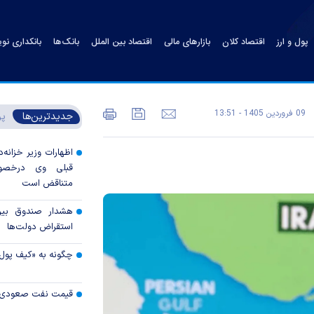
پول و ارز
اقتصاد کلان
بازارهای مالی
اقتصاد بین الملل
بانک‌ها
بانکداری نو
09 فروردين 1405 - 13:51
جدیدترین‌ها
پر
اظهارات وزیر خزانه‌د
قبلی وی درخصوص
متناقض است
هشدار صندوق بین‌ا
استقراض دولت‌ها
چگونه به «کیف پول
قیمت نفت صعودی 