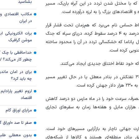
بشناسید
که با مختل شدن تردد در این آبراه باریک، مسیر
رویه جدید ارز اشخ
اقتصاد‌های بزرگ را به لرزه درآورده است.
مکاتب اقتصادی و 
جزئیات دستورالعمل 
در ایران
تسعیر ارز واردات بدو
قاط حساس نام می‌برد که هم‌زمان تحت فشار قرار
گرفته‌اند: تنگه باب‌المندب که سهم آن از تجارت جهانی از ۹ درصد به ۴ درصد سقوط کرده، دریای سیاه که جنگ
برات الکترونیکی اب
موشن گرافیک
ال پاناما که خشکسالی تردد در آن را محدود ساخته
جنوبی کرده است.
خداحافظی با چک ک
چطور کار می‌کند؟ 
ه خود نقاط اختناق جدیدی ایجاد می‌کنند.
برای در امان ماندن
آمار‌های اقتصادی این بحران را ملموس می‌کنند: حدود ۳۰۰ نفتکش در بنادر معطل یا در حال تغییر مسیر
چه باید کرد؟
لزوم تغییر پارادای
اقتصاد
 مصرف، سرعت خود را در ماه مارس دو درصد کاهش
هزاران مایل و هفته‌ها زمان به سفر‌های تجاری
مزایای اوراق گام
صفر تا صد «اوراق گ
 جهانی ناچار به بازآرایی مسیر‌های خود است.
بدون معطلی طلبت
 بنادر منطقه‌ای هستند و کالا‌ها از شبکه‌های