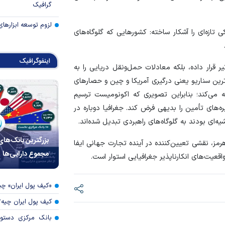
گرافیک
لزوم توسعه ابزارهای
ازه‌ای را آشکار ساخته: کشور‌هایی که گلوگاه‌های
اینفوگرافیک
یر قرار داده، بلکه معادلات حمل‌ونقل دریایی را به
رین سناریو یعنی درگیری آمریکا و چین و حصار‌های
می‌کند؛ بنابراین تصویری که اکونومیست ترسیم
ه‌های تأمین را بدیهی فرض کند. جغرافیا دوباره در
ای بودند به گلوگاه‌های راهبردی تبدیل شده‌اند.
بزرگترین بانک‌های
هرمز، نقشی تعیین‌کننده در آینده تجارت جهانی ایفا
مجموع دارایی‌ها
قعیت‌های انکارناپذیر جغرافیایی استوار است.
«کیف پول ایران» 
کیف پول ایران چیه
بانک مرکزی دستور