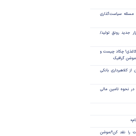
اص شدند؟
مسئله سیاست‌گذاری
جدید مالیاتی برای
ن انتقال ارز
زار جدید رونق تولید/
اغذی! چکاد چیست و
/موشن گرافیک
 از کلاهبرداری بانکی
م در نحوه تامین مالی
ام»
 را نقد کن!/موشن