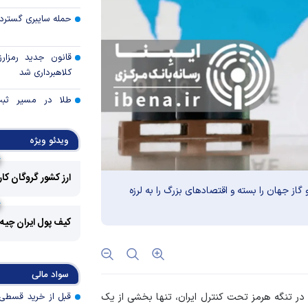
حمله سایبری گسترده
قانون جدید رمزارز
کلاهبرداری شد
طلا در مسیر ثبت 
قیمت هفته
ویدئو ویژه
توقف بی‌سابقه صا
به آمریکا
ارز کشور گروگان کا
چرا گاز در اروپا گرا
از جهان را بسته و اقتصاد‌های بزرگ را به لرزه
کیف پول ایران چیه
مزیت رقابتی آینده
عوارض هرمز؛ فرصت 
سواد مالی
امنیت دریایی به درآم
در تنگه هرمز تحت کنترل ایران، تنها بخشی از یک
کدام گروه‌های کالا