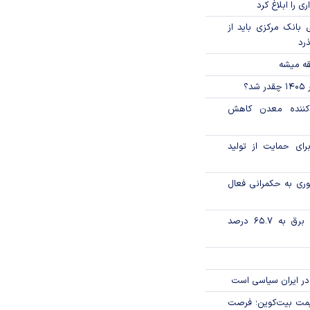
ی را ابلاغ کرد
بانک مرکزی باید از
ذرد
قه میشه
؟
دکننده معدن کاهش
رای حمایت از تولید
وری به حکمرانی فعال
تورم فصلی بخش برق به ۶۵.۷ درصد
در ایران سیاسی است
ی قیمت بیت‌کوین؛ فرصت