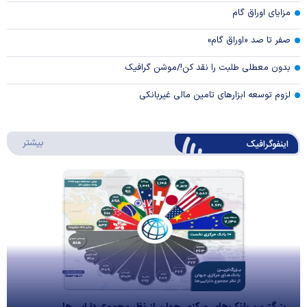
مزایای اوراق گام
صفر تا صد «اوراق گام»
بدون معطلی طلبت را نقد کن!/موشن گرافیک
لزوم توسعه ابزارهای تامین مالی غیربانکی
درباره 
بیشتر
اینفوگرافیک