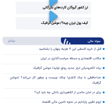
ارز کشور گروگان کارت‌های بازرگانی
Play
کیف پول ایران چیه؟/ موشن گرافیک
Video
Play
درباره
بیشتر
سواد مالی
Video
قبل از خرید قسطی این ۷ هزینه پنهان را بشناسید
مکاتب اقتصادی و مسئله سیاست‌گذاری در ایران
برات الکترونیکی ابزار جدید رونق تولید/ موشن گرافیک
خداحافظی با چک کاغذی! چکاد چیست و چطور کار می‌کند؟ /موشن
گرافیک
برای در امان ماندن از کلاهبرداری بانکی چه باید کرد؟
لزوم تغییر پارادایم در نحوه تامین مالی اقتصاد