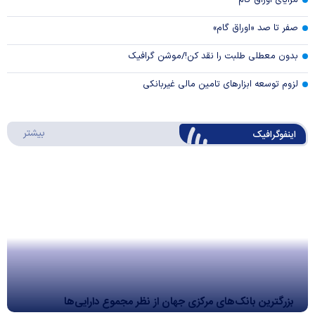
مزایای اوراق گام
صفر تا صد «اوراق گام»
بدون معطلی طلبت را نقد کن!/موشن گرافیک
لزوم توسعه ابزارهای تامین مالی غیربانکی
درباره 
بیشتر
اینفوگرافیک
بزرگترین بانک‌های مرکزی جهان از نظر مجموع دارایی‌ها