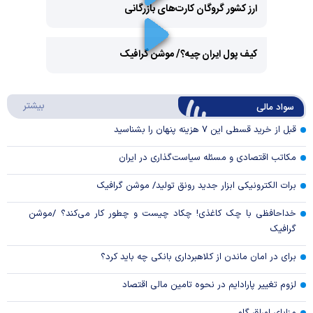
ارز کشور گروگان کارت‌های بازرگانی
Play
کیف پول ایران چیه؟/ موشن گرافیک
Video
Play
درباره
بیشتر
سواد مالی
Video
قبل از خرید قسطی این ۷ هزینه پنهان را بشناسید
مکاتب اقتصادی و مسئله سیاست‌گذاری در ایران
برات الکترونیکی ابزار جدید رونق تولید/ موشن گرافیک
خداحافظی با چک کاغذی! چکاد چیست و چطور کار می‌کند؟ /موشن
گرافیک
برای در امان ماندن از کلاهبرداری بانکی چه باید کرد؟
لزوم تغییر پارادایم در نحوه تامین مالی اقتصاد