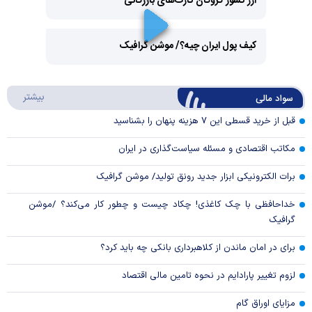
ارز کشور گروگان کارت‌های بازرگانی
Play
کیف پول ایران چیه؟/ موشن گرافیک
Video
Play
درباره
بیشتر
سواد مالی
Video
قبل از خرید قسطی این ۷ هزینه پنهان را بشناسید
مکاتب اقتصادی و مسئله سیاست‌گذاری در ایران
برات الکترونیکی ابزار جدید رونق تولید/ موشن گرافیک
خداحافظی با چک کاغذی! چکاد چیست و چطور کار می‌کند؟ /موشن
گرافیک
برای در امان ماندن از کلاهبرداری بانکی چه باید کرد؟
لزوم تغییر پارادایم در نحوه تامین مالی اقتصاد
مزایای اوراق گام