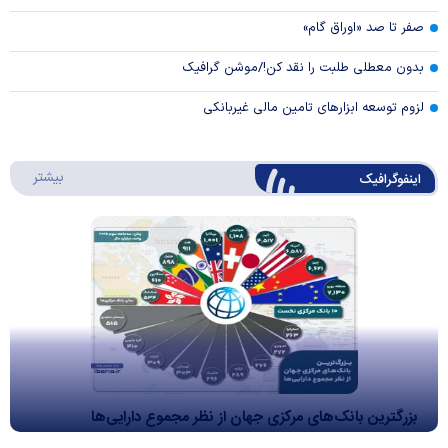
صفر تا صد «اوراق گام»
بدون معطلی طلبت را نقد کن!/موشن گرافیک
لزوم توسعه ابزارهای تامین مالی غیربانکی
درباره 
بیشتر
اینفوگرافیک
بزرگترین بانک‌های مرکزی جهان از نظر مجموع دارایی‌ها