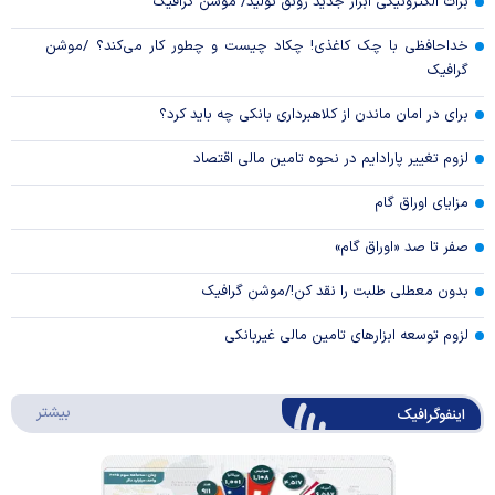
برات الکترونیکی ابزار جدید رونق تولید/ موشن گرافیک
خداحافظی با چک کاغذی! چکاد چیست و چطور کار می‌کند؟ /موشن
گرافیک
برای در امان ماندن از کلاهبرداری بانکی چه باید کرد؟
لزوم تغییر پارادایم در نحوه تامین مالی اقتصاد
مزایای اوراق گام
صفر تا صد «اوراق گام»
بدون معطلی طلبت را نقد کن!/موشن گرافیک
لزوم توسعه ابزارهای تامین مالی غیربانکی
درباره 
بیشتر
اینفوگرافیک