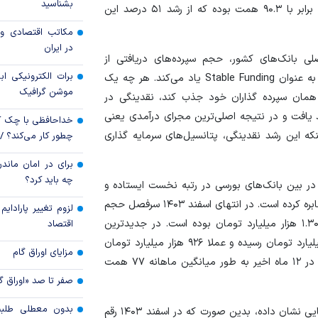
بشناسید
است. این رقم در دوره مشابه یعنی اسکیل ۱۲ ماهه ۱۴۰۳ برابر با ۹۰.۳ همت بوده که از رشد ۵۱ درصد این
رویه جدید ارز اشخ
مکاتب اقتصادی و 
جزئیات دستورالعمل 
در ایران
تسعیر ارز واردات بدو
صلی بانک‌های کشور، حجم سپرده‌های دریافتی از
برات الکترونیکی اب
مشتریان است که کمیته بازل (Basel committee) از آن به عنوان Stable Funding یاد می‌کند. هر چه یک
موشن گرافیک
 همان سپرده گذاران خود جذب کند، نقدینگی در
یافت و در نتیجه اصلی‌ترین مجرای درآمدی یعنی
خداحافظی با چک ک
که این رشد نقدینگی، پتانسیل‌های سرمایه گذاری
چطور کار می‌کند؟ 
برای در امان ماندن
چه باید کرد؟
در بین بانک‌های بورسی در رتبه نخست ایستاده و
در دوره ۱۴۰۴ هر ماه رکورد‌های جدیدی در این سرفصل مخابره کرده است. در انتهای اسفند ۱۴۰۳ سرفصل حجم
لزوم تغییر پارادای
سپرده‌های دریافتی از مشتریان در «بانک ملت» برابر با ۱.۳۰۴ هزار میلیارد تومان بوده است. در جدیدترین
اقتصاد
گزارش عملکرد بانک، این سرفصل به بیش از ۲.۲۳۰ هزار میلیارد تومان رسیده و عملا ۹۲۶ هزار میلیارد تومان
مزایای اوراق گام
سپرده ظرف مدت یک سال جذب شده است. به بیان بهتر، در ۱۲ ماه اخیر به طور میانگین ماهانه ۷۷ همت
صفر تا صد «اوراق گ
بدون معطلی طلبت
این رشد میزان سپرده‌ها، تاثیر خود را در رقم تسهیلات اعطایی نشان داده، بدین صورت که در اسفند ۱۴۰۳ رقم