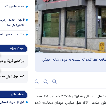
حمله سایبری گسترده
قانون جدید رمزارز
کلاهبرداری شد
طلا در مسیر ثبت 
قیمت هفته
ویدئو ویژه
توقف بی‌سابقه صا
به آمریکا
۱. هزار میلیارد تومان تسهیلات اعطا کرده که نسبت به دوره مشابه، جهش
ارز کشور گروگان کا
چرا گاز در اروپا گرا
کیف پول ایران چیه
مزیت رقابتی آینده
عوارض هرمز؛ فرصت 
سواد مالی
امنیت دریایی به درآم
در اسکیل تجمیعی ۱۲ ماهه، با احتساب درآمد‌های عملیاتی به ارزش ۳۳۷.۵ همت و ۲۰۱ همت
هزینه‌های اصلی، تراز عملیاتی بزرگترین بانک بورسی در سطح مثبت ۱۳۶.۲ هزار میلیارد تومان محاسبه شده
کدام گروه‌های کالا