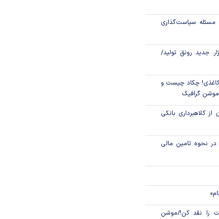
اص شدند؟
مسئله سیاست‌گذاری
جدید مالیاتی برای
ن انتقال ارز
زار جدید رونق تولید/
اغذی! چکاد چیست و
/موشن گرافیک
 از کلاهبرداری بانکی
م در نحوه تامین مالی
ام»
 را نقد کن!/موشن