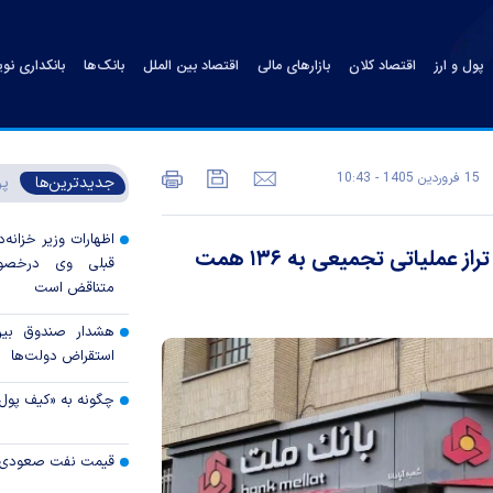
پول و ارز
اقتصاد کلان
بازارهای مالی
اقتصاد بین الملل
بانک‌ها
بانکداری نو
15 فروردين 1405 - 10:43
جدیدترین‌ها
پر
اظهارات وزیر خزانه‌د
عبور سپرده‌های «وبملت» از ۲.۲ هزار همت/ تراز عملیاتی تجمیعی به ۱۳۶ همت
قبلی وی درخصوص
متناقض است
هشدار صندوق بین‌ا
استقراض دولت‌ها
چگونه به «کیف پول
قیمت نفت صعودی 