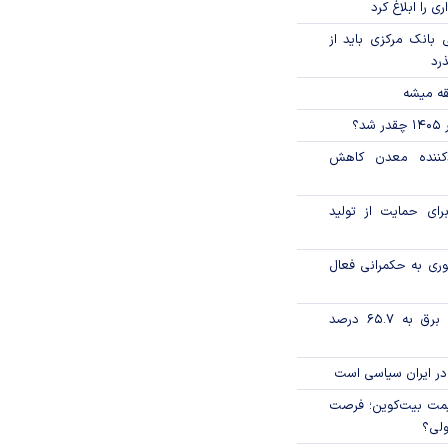
ی را ابلاغ کرد
بانک مرکزی باید از
ذرد
قه میشه
؟
دکننده معدن کاهش
رای حمایت از تولید
وری به حکمرانی فعال
تورم فصلی بخش برق به ۶۵.۷ درصد
در ایران سیاسی است
ی قیمت بیت‌کوین؛ فرصت
ولی؟