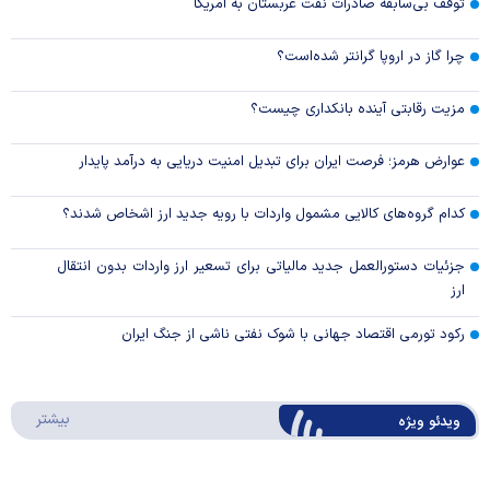
توقف بی‌سابقه صادرات نفت عربستان به آمریکا
چرا گاز در اروپا گرانتر شده‌است؟
مزیت رقابتی آینده بانکداری چیست؟
عوارض هرمز؛ فرصت ایران برای تبدیل امنیت دریایی به درآمد پایدار
کدام گروه‌های کالایی مشمول واردات با رویه جدید ارز اشخاص شدند؟
جزئیات دستورالعمل جدید مالیاتی برای تسعیر ارز واردات بدون انتقال
ارز
رکود تورمی اقتصاد جهانی با شوک نفتی ناشی از جنگ ایران
درباره 
بیشتر
ویدئو ویژه
ارز کشور گروگان کارت‌های بازرگانی