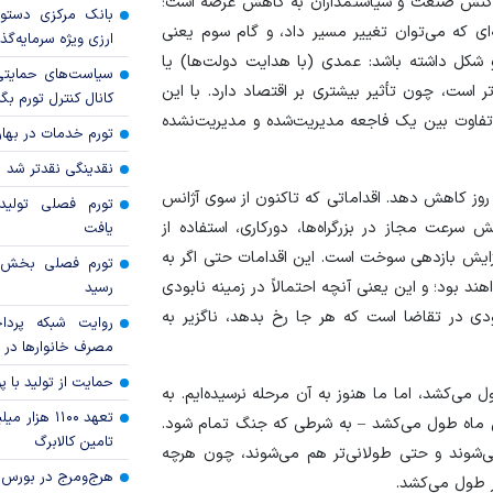
واکنش صنعت و سیاستمداران به کاهش عرضه است؛
بانک مرکزی دستور
ای که می‌توان تغییر مسیر داد، و گام سوم یعنی
ارزی ویژه سرمایه‌گذار
و شکل داشته باشد: عمدی (با هدایت دولت‌ها) یا
سیاست‌های حمایتی 
 است، چون تأثیر بیشتری بر اقتصاد دارد. با این
کانال کنترل تورم بگ
 تفاوت بین یک فاجعه مدیریت‌شده و مدیریت‌نشده
تورم خدمات در بهار ۱۴۰۵ چقدر شد
نقدینگی نقدتر شد
را حداقل ۸ میلیون بشکه در روز کاهش دهد. اقداماتی که تاکنون از سوی آژانس
تورم فصلی تولی
ش سرعت مجاز در بزرگراه‌ها، دورکاری، استفاده از
یافت
ش بازدهی سوخت است. این اقدامات حتی اگر به
 بود؛ و این یعنی آنچه احتمالاً در زمینه نابودی
رسید
دی در تقاضا است که هر جا رخ بدهد، ناگزیر به
روایت شبکه پردا
مصرف خانوار‌ها در 
حمایت از تولید با 
می‌کشد، اما ما هنوز به آن مرحله نرسیده‌ایم. به
تعهد ۱۱۰۰ هز
 ماه طول می‌کشد – به شرطی که جنگ تمام شود.
تامین کالابرگ
می‌شوند و حتی طولانی‌تر هم می‌شوند، چون هرچه
هرج‌ومرج در بورس‌
تر طول می‌کشد.