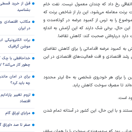
اتفاقی رخ داد که چندان معمول نیست. نفت خام
سهم جهش یافته اور
بشناسید
 برنت معامله می‌شود، این بار از شاخص برنت که
تامین منابع دولت
 موضوع را به ترس از کمبود عرضه در کوتاه‌مدت و
مکاتب اقتصادی و 
چگونه از کارت‌های 
این حال، برخی شک دارند که این آرامش به اندازه
در ایران
کنیم تا حساب‌های اص
ت دارد درباره‌اش صحبت کند: کاهش تقاضا.
برات الکترونیکی اب
موشن گرافیک
کنش به کمبود عرضه اقداماتی را برای کاهش تقاضای
رشد اقتصادی و افت فعالیت‌های اقتصادی در این
خداحافظی با چک ک
چطور کار می‌کند؟ 
برای در امان ماندن
اندونزی سهمیه‌بندی سوخت را آغاز کرده و خرید روزانه بنزین را برای هر خودروی شخصی به ۵۰ لیتر محدود
چه باید کرد؟
ه‌اند تا مصرف سوخت کاهش یابد.
لزوم تغییر پارادای
ود است.
اقتصاد
ستند و با این حال، این کشور در آستانه تمام شدن
مزایای اوراق گام
صفر تا صد «اوراق گ
اروپایی بود که سهمیه‌بندی سوخت را با همان سقف