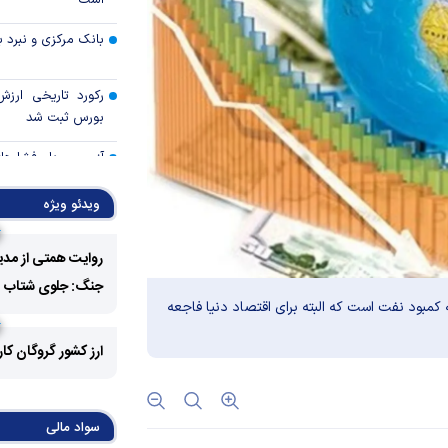
است
بانک مرکزی و نبرد با
رکورد تاریخی ارز
بورس ثبت شد
آزمون مهار فشار‌ها
ایران
ویدئو ویژه
آیا حباب وال‌است
میان‌دوره‌ای می‌ترکد
روایت همتی از مدی
هوش مصنوعی؛ اسب 
جنگ: جلوی شتاب فزا
حصار تعرفه‌ای ترام
 کمبود نفت است که البته برای اقتصاد دنیا فاجعه
ناکارآمدی قیمت‌
ارز کشور گروگان کا
اقتصاد کوچک‌شده ای
سواد مالی
عبور کرد