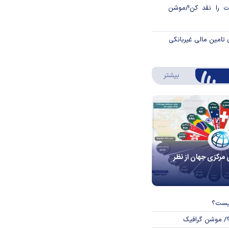
 را نقد کن!/موشن
 تامین مالی غیربانکی
درباره اینفوگرافیک
بیشتر
 مرکزی جهان از نظر
چیست؟
؟/ موشن گرافیک