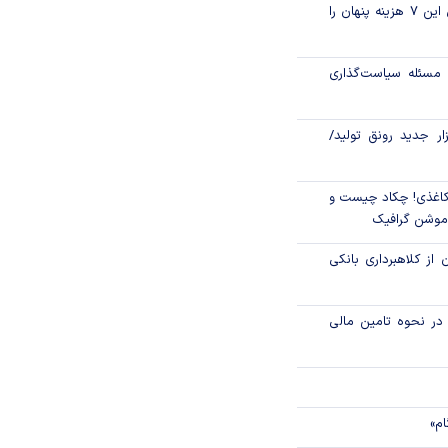
قبل از خرید قسطی این ۷ هزینه پنهان را
اق مالی اسلامی در
مسئله سیاست‌گذاری
بانکی کمتر استفاده
لی ایمن‌تر بمانند؟
زار جدید رونق تولید/
اغذی! چکاد چیست و
/موشن گرافیک
 از کلاهبرداری بانکی
م در نحوه تامین مالی
ام»