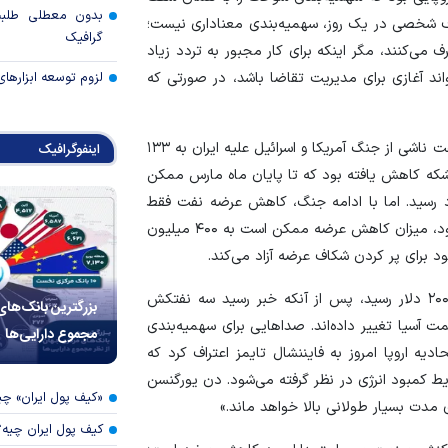
بدون معطلی طلبت
ارف شخصی در یک روز، سهمیه‌بندی معناداری نیست؛
گرافیک
می‌کنند، مگر اینکه برای کار مجبور به تردد زیاد
لزوم توسعه ابزارهای
واند آغازی برای مدیریت تقاضا باشد، در صورتی که
در اواسط مارس، کپلرگزارش داد که مجموع کاهش تولید نفت ناشی از جنگ آمریکا و اسرائیل علیه ایران به ۱۳۳
اینفوگرافیک
 است. تولید روزانه نفت ۱۰.۷ میلیون بشکه کاهش یافته بود که تا پایان ماه مارس ممکن
ال زیاد رسید. اما با ادامه جنگ، کاهش عرضه نفت فقط
بیشتر هم می‌شود. اگر درگیری‌ها تا پایان این ماه تمام نشود، میزان کاهش عرضه ممکن است به ۴۰۰ میلیون
ود برای پر کردن شکاف عرضه آزاد می‌کند.
در همین حال، قیمت معاملات آتی گازوئیل در اروپا به ۲۰۰ دلار رسید، پس از آنکه خبر رسید سه نفتکش
بزرگترین بانک‌های
ت آسیا تغییر داده‌اند. صدا‌هایی برای سهمیه‌بندی
مجموع دارایی‌ها
یه اروپا امروز به فایننشال تایمز اعتراف کرد که
یط کمبود انرژی در نظر گرفته می‌شود. دن یورگنسن
«کیف پول ایران» 
 مدت بسیار طولانی بالا خواهد ماند.»
کیف پول ایران چیه