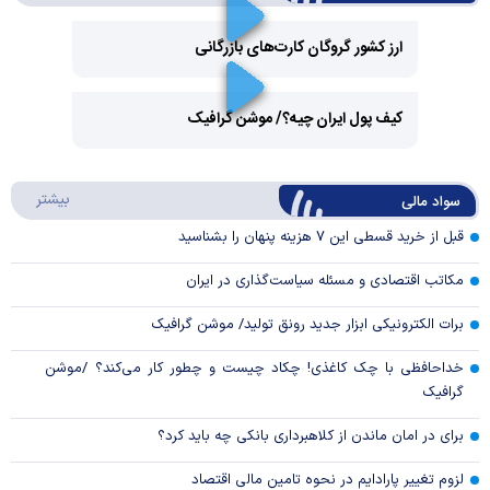
ارز کشور گروگان کارت‌های بازرگانی
Play
کیف پول ایران چیه؟/ موشن گرافیک
Video
Play
درباره
بیشتر
سواد مالی
Video
قبل از خرید قسطی این ۷ هزینه پنهان را بشناسید
مکاتب اقتصادی و مسئله سیاست‌گذاری در ایران
برات الکترونیکی ابزار جدید رونق تولید/ موشن گرافیک
خداحافظی با چک کاغذی! چکاد چیست و چطور کار می‌کند؟ /موشن
گرافیک
برای در امان ماندن از کلاهبرداری بانکی چه باید کرد؟
لزوم تغییر پارادایم در نحوه تامین مالی اقتصاد