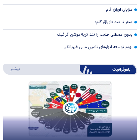
مزایای اوراق گام
صفر تا صد «اوراق گام»
بدون معطلی طلبت را نقد کن!/موشن گرافیک
لزوم توسعه ابزارهای تامین مالی غیربانکی
درباره 
بیشتر
اینفوگرافیک