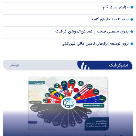
مزایای اوراق گام
صفر تا صد «اوراق گام»
بدون معطلی طلبت را نقد کن!/موشن گرافیک
لزوم توسعه ابزارهای تامین مالی غیربانکی
درباره 
بیشتر
اینفوگرافیک