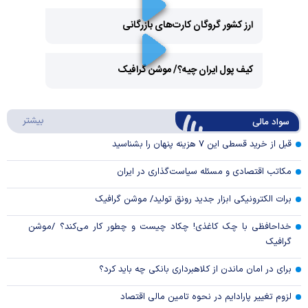
ارز کشور گروگان کارت‌های بازرگانی
Play
کیف پول ایران چیه؟/ موشن گرافیک
Video
Play
درباره
بیشتر
سواد مالی
Video
قبل از خرید قسطی این ۷ هزینه پنهان را بشناسید
مکاتب اقتصادی و مسئله سیاست‌گذاری در ایران
برات الکترونیکی ابزار جدید رونق تولید/ موشن گرافیک
خداحافظی با چک کاغذی! چکاد چیست و چطور کار می‌کند؟ /موشن
گرافیک
برای در امان ماندن از کلاهبرداری بانکی چه باید کرد؟
لزوم تغییر پارادایم در نحوه تامین مالی اقتصاد