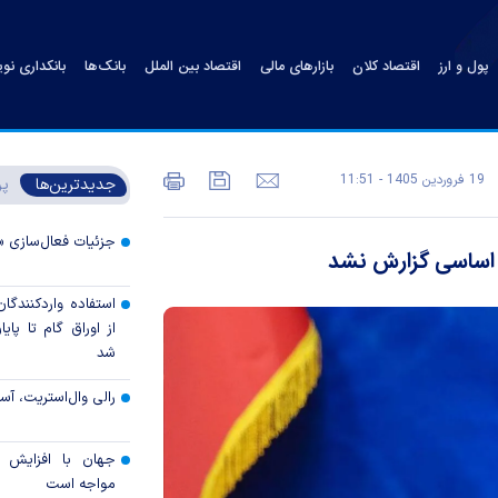
پول و ارز
اقتصاد کلان
بازارهای مالی
اقتصاد بین الملل
بانک‌ها
بانکداری نو
19 فروردين 1405 - 11:51
جدیدترین‌ها
پر
جزئیات فعال‌سازی «
ی اساسی گزارش نشد
استفاده واردکنندگا
شد
رالی وال‌استریت، آسی
جهان با افزایش 
مواجه است