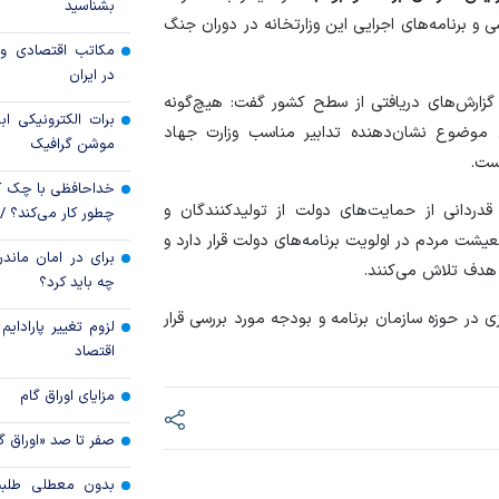
بشناسید
 و برنامه‌های اجرایی این وزارتخانه در دوران جنگ
مکاتب اقتصادی و 
ارز کشور گروگان کار
در ایران
و گزارش‌های دریافتی از سطح کشور گفت: هیچ‌گونه
خرید اعتباری چگو
برات الکترونیکی اب
 موضوع نشان‌دهنده تدابیر مناسب وزارت جهاد
موشن گرافیک
بانکی را تغییر داد؟
ست.
خداحافظی با چک ک
 قدردانی از حمایت‌های دولت از تولیدکنندگان و
چطور کار می‌کند؟ 
یشت مردم در اولویت برنامه‌های دولت قرار دارد و
برای در امان ماندن
هدف تلاش می‌کنند.
چه باید کرد؟
حوزه سازمان برنامه و بودجه مورد بررسی قرار
لزوم تغییر پارادای
اقتصاد
مزایای اوراق گام
صفر تا صد «اوراق گ
بدون معطلی طلبت