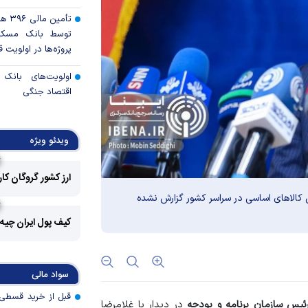
تأمی
توسط بانک مسکن
پروژه‌ها در اولویت قر
اولویت‌های بانک
اقتصاد جنگی
قیمت دلار و یورو م
امروز پنجشنبه ۱۵ مرداد ۱۴۰۵
ویدئو ویژه
سقوط ارزهای صادر
ارز کشور گروگان کا
کارت‌های بازرگانی
کالا‌های اساسی در سراسر کشور گزارش نشده
رکوردشکنی قیمت هف
جهانی
کیف پول ایران چیه
پرداخت 
مسکن به آسیب‌
سواد مالی
هرمزگان
یس سازمان برنامه و بودجه
در دیدار با غلامرضا
کالابرگ سه دهک م