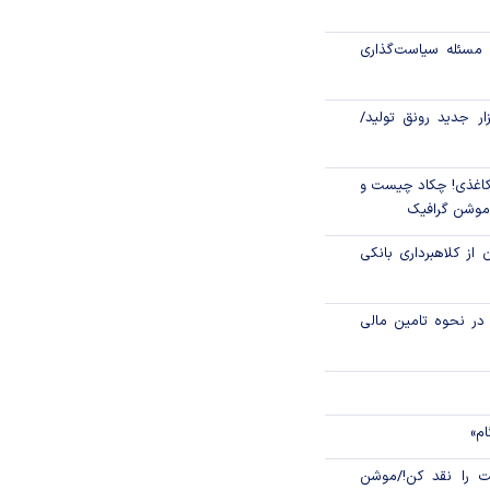
مسئله سیاست‌گذاری
ت‌های بازرگانی
نه معادلات نظام
زار جدید رونق تولید/
اغذی! چکاد چیست و
/موشن گرافیک
 از کلاهبرداری بانکی
م در نحوه تامین مالی
ام»
 را نقد کن!/موشن