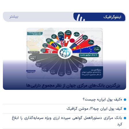
درباره 
بیشتر
اینفوگرافیک
بزرگترین بانک‌های مرکزی جهان از نظر مجموع دارایی‌ها
«کیف پول ایران» چیست؟
کیف پول ایران چیه؟/ موشن گرافیک
بانک مرکزی دستورالعمل گواهی سپرده ارزی ویژه سرمایه‌گذاری را ابلاغ
کرد