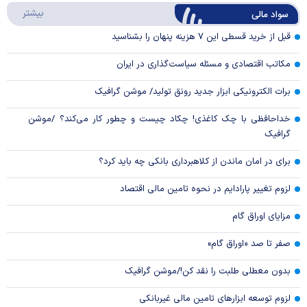
درباره
بیشتر
سواد مالی
Video
قبل از خرید قسطی این ۷ هزینه پنهان را بشناسید
مکاتب اقتصادی و مسئله سیاست‌گذاری در ایران
برات الکترونیکی ابزار جدید رونق تولید/ موشن گرافیک
خداحافظی با چک کاغذی! چکاد چیست و چطور کار می‌کند؟ /موشن
گرافیک
برای در امان ماندن از کلاهبرداری بانکی چه باید کرد؟
لزوم تغییر پارادایم در نحوه تامین مالی اقتصاد
مزایای اوراق گام
صفر تا صد «اوراق گام»
بدون معطلی طلبت را نقد کن!/موشن گرافیک
لزوم توسعه ابزارهای تامین مالی غیربانکی