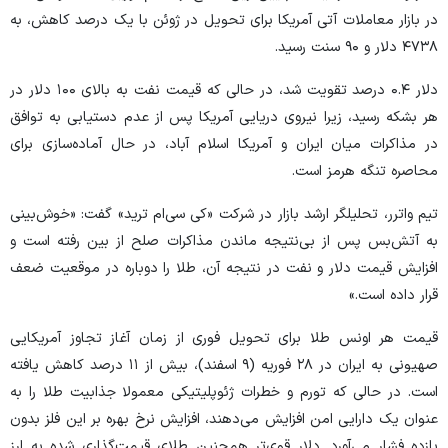
در بازار معاملات آتی آمریکا برای تحویل در ژوئن با یک درصد کاهش، به
۴۷۳۸ دلار و ۹۰ سنت رسید.
دلار ۰.۴ درصد تقویت شد، در حالی که قیمت نفت به بالای ۱۰۰ دلار در
هر بشکه رسید، زیرا نیروی دریایی آمریکا پس از عدم دستیابی به توافق
در مذاکرات میان ایران و آمریکا اسلام آباد، در حال آماده‌سازی برای
محاصره تنگه هرمز است.
تیم واترر، تحلیلگر ارشد بازار در شرکت «کی سی‌ام ترید» گفت: «خوش‌بینی
به آتش‌بس پس از بی‌نتیجه ماندن مذاکرات صلح از بین رفته است و
افزایش قیمت دلار و نفت در نتیجه آن، طلا را دوباره در موقعیت ضعف
قرار داده است.»
قیمت هر اونس طلا برای تحویل فوری از زمان آغاز تجاوز آمریکایی
صهیونی به ایران در ۲۸ فوریه (۹ اسفند)، بیش از ۱۱ درصد کاهش یافته
است. در حالی که تورم و خطرات ژئوپلیتیکی معمولا جذابیت طلا را به
عنوان یک دارایی امن افزایش می‌دهند، افزایش نرخ بهره بر این فلز بدون
بازده فشار می‌آورد. دلار قوی‌تر همچنین طلای قیمت‌گذاری شده به ارز