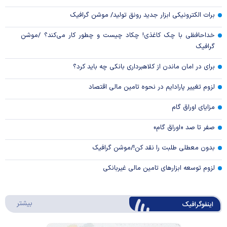
برات الکترونیکی ابزار جدید رونق تولید/ موشن گرافیک
خداحافظی با چک کاغذی! چکاد چیست و چطور کار می‌کند؟ /موشن
گرافیک
برای در امان ماندن از کلاهبرداری بانکی چه باید کرد؟
لزوم تغییر پارادایم در نحوه تامین مالی اقتصاد
مزایای اوراق گام
صفر تا صد «اوراق گام»
بدون معطلی طلبت را نقد کن!/موشن گرافیک
لزوم توسعه ابزارهای تامین مالی غیربانکی
درباره 
بیشتر
اینفوگرافیک