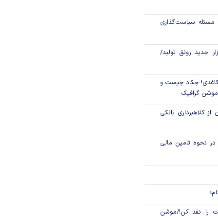
اص شدند؟
مسئله سیاست‌گذاری
جدید مالیاتی برای
ن انتقال ارز
زار جدید رونق تولید/
اغذی! چکاد چیست و
/موشن گرافیک
 از کلاهبرداری بانکی
م در نحوه تامین مالی
ام»
 را نقد کن!/موشن