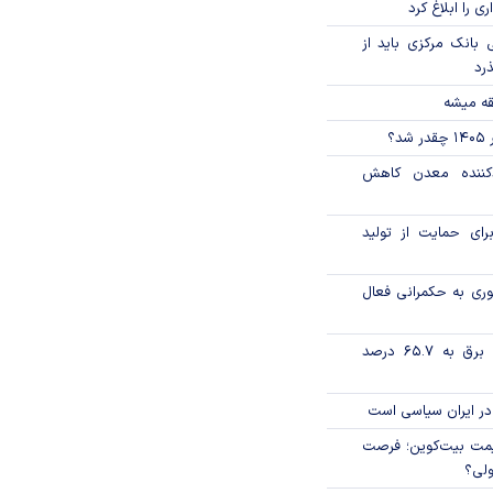
ی را ابلاغ کرد
بانک مرکزی باید از
ذرد
قه میشه
؟
دکننده معدن کاهش
رای حمایت از تولید
وری به حکمرانی فعال
تورم فصلی بخش برق به ۶۵.۷ درصد
در ایران سیاسی است
ی قیمت بیت‌کوین؛ فرصت
ولی؟