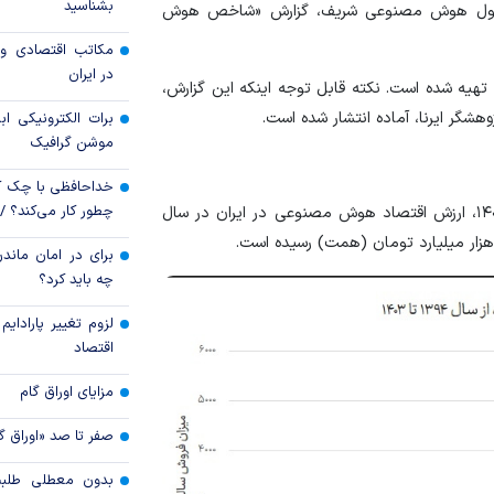
بشناسید
و تحول هوش مصنوعی شریف، گزارش «شاخص هوش
رویه جدید ارز اشخ
مکاتب اقتصادی و 
جزئیات دستورالعمل 
در ایران
 تهیه شده است. نکته قابل توجه اینکه این گزارش،
تسعیر ارز واردات بدو
شگر ایرنا، آماده انتشار شده است.
برات الکترونیکی اب
موشن گرافیک
خداحافظی با چک ک
چطور کار می‌کند؟ 
بر اساس تازه‌ترین گزارش شاخص هوش مصنوعی ایران ۱۴۰۴، ارزش اقتصاد هوش مصنوعی در ایران در سال
برای در امان ماندن
چه باید کرد؟
لزوم تغییر پارادای
اقتصاد
مزایای اوراق گام
صفر تا صد «اوراق گ
بدون معطلی طلبت