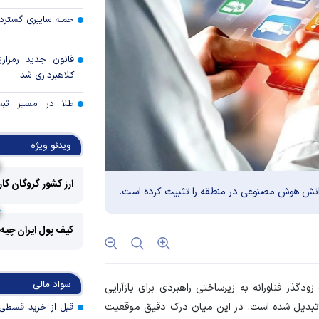
حمله سایبری گسترده
قانون جدید رمزارز
کلاهبرداری شد
طلا در مسیر ثبت 
قیمت هفته
ویدئو ویژه
توقف بی‌سابقه صا
به آمریکا
ارز کشور گروگان کا
دانش هوش مصنوعی در منطقه را تثبیت کرده است.
چرا گاز در اروپا گرا
کیف پول ایران چیه
مزیت رقابتی آینده
عوارض هرمز؛ فرصت 
سواد مالی
ر فناورانه به زیرساختی راهبردی برای بازآرایی
امنیت دریایی به درآم
 تبدیل شده است. در این میان درک دقیق موقعیت
کدام گروه‌های کالا