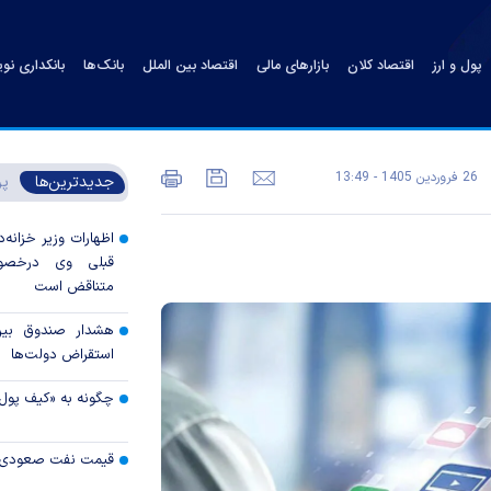
پول و ارز
اقتصاد کلان
بازارهای مالی
اقتصاد بین الملل
بانک‌ها
بانکداری نو
26 فروردين 1405 - 13:49
جدیدترین‌ها
پر
اظهارات وزیر خزانه‌د
قبلی وی درخصوص
متناقض است
هشدار صندوق بین‌ا
استقراض دولت‌ها
چگونه به «کیف پول
قیمت نفت صعودی 