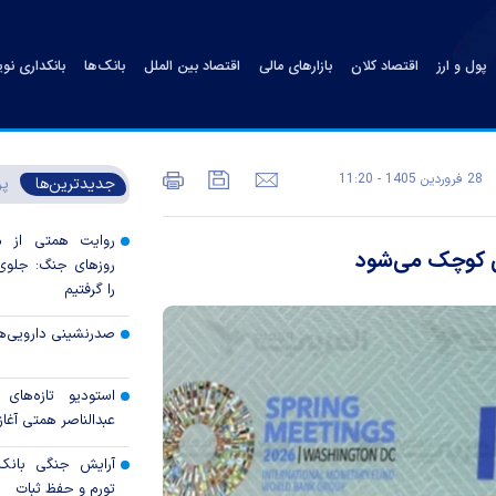
پول و ارز
اقتصاد کلان
بازارهای مالی
اقتصاد بین الملل
بانک‌ها
بانکداری نو
28 فروردين 1405 - 11:20
جدیدترین‌ها
پر
روایت همتی از م
روزهای جنگ: جلوی 
را گرفتیم
صدرنشینی دارویی‌ه
استودیو تازه‌های
عبدالناصر همتی آغاز 
آرایش جنگی بانک 
تورم و حفظ ثبات