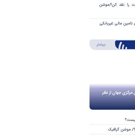
 را نقد کن!/موشن
 تامین مالی غیربانکی
درباره اینفوگرافیک
بیشتر
 مرکزی جهان از نظر
چیست؟
؟/ موشن گرافیک