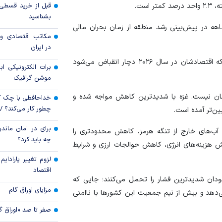
قیمت نفت یک دلار ب
بشناسید
هه در پیش‌بینی رشد منطقه از زمان بحران مالی
سرمایه‌گذاران دوب
مکاتب اقتصادی و 
رفتند
در ایران
بر اساس گزارش صندوق بین‌المللی پول، پنج کشور نفتی که اقتصادشان در سال ۲۰۲۶ دچار انقباض می‌شود
برات الکترونیکی اب
موشن گرافیک
ان نیست. غزه با شدیدترین کاهش مواجه شده و
خداحافظی با چک ک
چطور کار می‌کند؟ 
برای در امان ماندن
آب‌های خارج از تنگه هرمز، کاهش محدودتری را
چه باید کرد؟
یش هزینه‌های انرژی، کاهش حوالجات ارزی و شرایط
لزوم تغییر پارادای
اقتصاد
ودان شدیدترین فشار را تحمل می‌کنند؛ جایی که
مزایای اوراق گام
 را تشکیل می‌دهد و بیش از نیم جمعیت این کشورها با ناامنی
صفر تا صد «اوراق گ