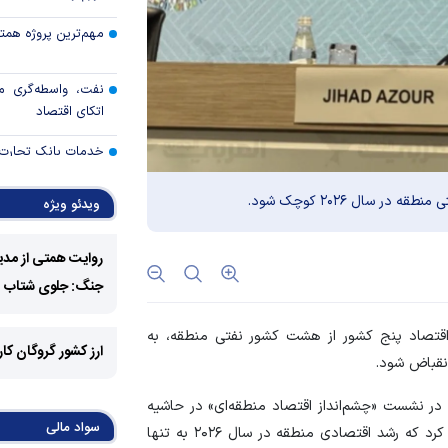
مهم‌ترین پروژه همتی د
نفت، واسطه‌گری م
اتکای اقتصاد
خدمات بانک تجارت 
 سال ۲۰۲۶ کوچک شود.
ویدئو ویژه
رئیس کل بانک م
مطبوعاتی بازار پول و
روایت همتی از مدی
نتایج نهمین مرحله 
جنگ: جلوی شتاب فزا
برگزاری حراج دهم
 اقتصاد پنج کشور از هشت کشور نفتی منطقه، به
ارز کشور گروگان کا
خبرنگاران؛ اعتبار قلم‌
در نشست «چشم‌انداز اقتصاد منطقه‌ای» در حاشیه
طلا در دو راهی هرمز 
سواد مالی
نشست‌های بهاره صندوق و بانک جهانی در واشنگتن اعلام کرد که رشد اقتصادی منطقه در سال ۲۰۲۶ به تنها