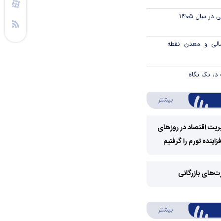
ر سال ۱۴۰۵
الی و معدن نقطه
در یک نگاه
درباره ویدئو ویژه
بیشتر
رکزی از موسسه
 ارز بازدید کرد
ریت اقتصاد در روزهای
از حراج اوراق مالی
ینده تورم را گرفتیم
اسلامی دولتی در سال ۱۴۰۵ / جزئیات
Play
Video
رت‌های بازرگانی
اند
Play
و فدرال‌رزرو
درباره سواد مالی
بیشتر
Video