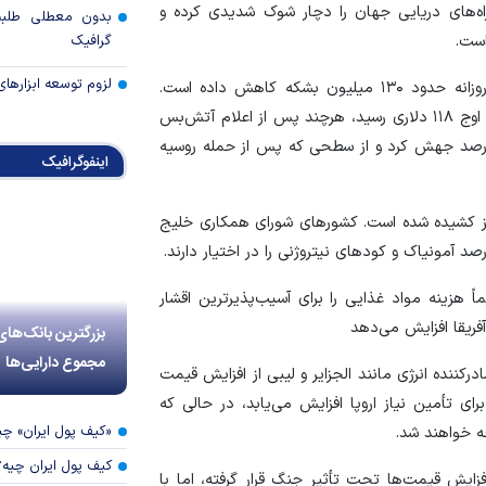
راه‌های دریایی جهان را دچار شوک شدیدی کرده و
بدون معطلی طلبت
است.
گرافیک
لزوم توسعه ابزارهای
تنش‌ها و اقدامات احتیاطی امنیتی، تولید نفت و گاز را روزانه حدود ۱۳۰ میلیون بشکه کاهش داده است.
قیمت نفت خام از مرز ۱۰۰ دلار در هر بشکه عبور کرد و به اوج ۱۱۸ دلاری رسید، هرچند پس از اعلام آتش‌بس
ودی کاهش یافت. قیمت گاز در اروپا نیز حدود ۶۰ درصد جهش کرد و از سطحی که پس از حمله روسیه
اینفوگرافیک
یز کشیده شده است. کشورهای شورای همکاری خلیج
هزینه مواد غذایی را برای آسیب‌پذیرترین اقشار
فریقا افزایش می‌دهد
بزرگترین بانک‌های
مجموع دارایی‌ها
کننده انرژی مانند الجزایر و لیبی از افزایش قیمت
رای تأمین نیاز اروپا افزایش می‌یابد، در حالی که
«کیف پول ایران» 
جه خواهند شد.
کیف پول ایران چیه
فزایش قیمت‌ها تحت تأثیر جنگ قرار گرفته، اما با