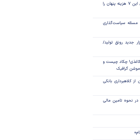
قبل از خرید قسطی این ۷ هزینه پنهان را
الا رفت
اره سراغ بیت‌کوین
مسئله سیاست‌گذاری
زار جدید رونق تولید/
اغذی! چکاد چیست و
/موشن گرافیک
 از کلاهبرداری بانکی
م در نحوه تامین مالی
ام»