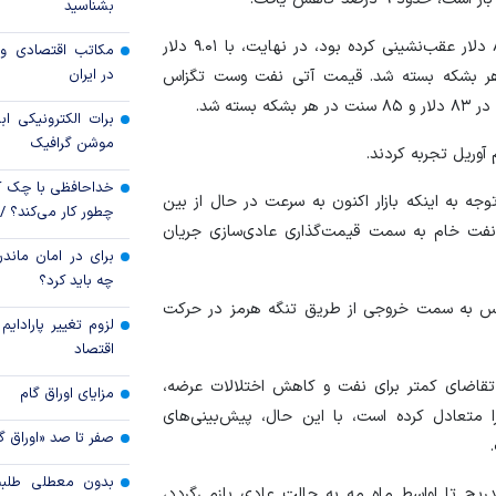
دوباره می‌تازد؟
بشناسید
بدون اصلاحات ساخ
قیمت آتی نفت برنت که در مقطعی از معاملات تا مرز ۸۶ دلار عقب‌نشینی کرده بود، در نهایت، با ۹.۰۱ دلار
مکاتب اقتصادی و 
ممکن نیست
در ایران
کاهش، در ۹۰ دلار و ۳۸ سنت در هر بشکه بسته شد. قیمت آتی نفت وست تگزاس
برات الکترونیکی اب
موشن گرافیک
آوریل تجربه کردند.
خداحافظی با چک ک
وجه به اینکه بازار اکنون به سرعت در حال از بین
چطور کار می‌کند؟ 
نفت خام به سمت قیمت‌گذاری عادی‌سازی جریان
برای در امان ماندن
چه باید کرد؟
 حدود ۲۰ کشتی از خلیج فارس به سمت خروجی از طریق تنگه هرمز در حرکت
لزوم تغییر پارادای
اقتصاد
تقاضای کمتر برای نفت و کاهش اختلالات عرضه،
مزایای اوراق گام
متعادل کرده است، با این حال، پیش‌بینی‌های
صفر تا صد «اوراق گ
بدون معطلی طلبت
ریج تا اواسط ماه مه به حالت عادی بازمی‌گردد،