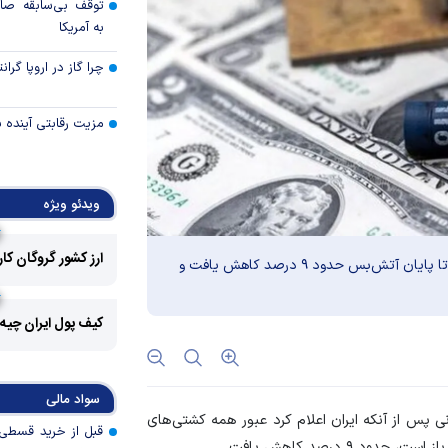
توقف بی‌سابقه صا
به آمریکا
چرا گاز در اروپا گرا
مزیت رقابتی آینده
عوارض هرمز؛ فرصت 
امنیت دریایی به درآم
ویدئو ویژه
کدام گروه‌های کالا
ارز کشور گروگان کا
رویه جدید ارز اشخ
قیمت نفت پس از اعلام ایران مبنی بر بازگشایی تنگه هرمز تا پایان آتش‌بس حدود ۹ درصد کاهش یافت و
جزئیات دستورالعمل 
کیف پول ایران چیه
تسعیر ارز واردات بدو
رکود تورمی اقتصاد 
ناشی از جنگ ایران
سواد مالی
ی پس از آنکه ایران اعلام کرد عبور همه کشتی‌های
طلا در محاصره بحرا
 ۹ درصد کاهش یافت.