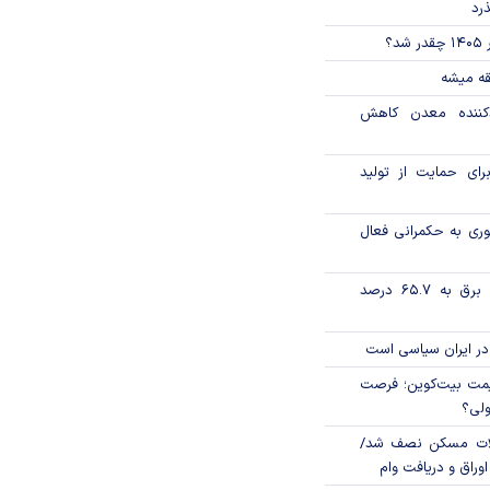
ذرد
؟
قه میشه
دکننده معدن کاهش
رای حمایت از تولید
وری به حکمرانی فعال
تورم فصلی بخش برق به ۶۵.۷ درصد
در ایران سیاسی است
ی قیمت بیت‌کوین؛ فرصت
ولی؟
لات مسکن نصف شد/
وراق و دریافت وام