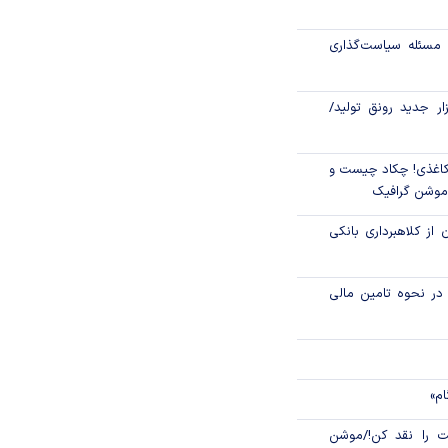
تاری، مهار تورم
مسئله سیاست‌گذاری
زار جدید رونق تولید/
اغذی! چکاد چیست و
/موشن گرافیک
 از کلاهبرداری بانکی
م در نحوه تامین مالی
ام»
 را نقد کن!/موشن