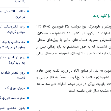
بشناسید
قیمت دلار و یورو م
مکاتب اقتصادی و 
امروز پنجشنبه ۱۵ مرداد ۱۴۰۵
در ایران
سقوط ارزهای صادر
بر اساس گزارش‌های متعدد رسانه‌های بین‌المللی از جمله رویترز و بلومبرگ، روز دوشنبه ۲۵ فروردین ۱۴۰۵ (۱۳
برات الکترونیکی اب
کارت‌های بازرگانی
موشن گرافیک
آوریل ۲۰۲۶) و در جریان برگزاری همایش تجاری چین و امارات در پکن، دو کشور ۲۴ تفاهم‌نامه همکاری
 گسترش تسویه حساب‌های مالی با پول‌های محلی
خداحافظی با چک ک
این نشست که به طور مستقیم به بازه زمانی پس از
چطور کار می‌کند؟ 
ایدار نفت خام و عادی‌سازی تسویه‌حساب‌های ریالی
برای در امان ماندن
چه باید کرد؟
ری به نقل از منابع آگاه در وزارت نفت چین اعلام
لزوم تغییر پارادای
کشور‌های حاشیه خلیج‌فارس، رسماً به فاز اجرایی و
اقتصاد
ت پایلوت یوآن در برابر درهم امارات طی سه ماهه
مزایای اوراق گام
صفر تا صد «اوراق گ
بدون معطلی طلبت