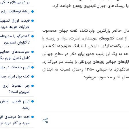
بر دارایی‌های بانکی
 ریسک‌های جبران‌ناپذیری روبه‌رو خواهد کرد.
ریشه نوسانات ارزی 
قیمت اوراق تسهی
جزئیات هزینه خرید ا
حال حاضر بزرگترین واردکننده نفت جهان محسوب
گفت‌وگو با مدیرعا
بل توجهی از نفت کشور‌های عربستان، امارات، عراق و روسیه را
/ گزارش تصویری
غییر برگشت‌ناپذیر تاریخی استبانک «دویچه‌بانک» نیز
سیاست‌های حمایتی 
دهه به یک ارز رقیب جدی برای دلار در سطح جهانی
کانال کنترل تورم بگ
ر‌های جهانی روز‌های پررونقی را پشت سر می‌گذارد.
تورم خدمات در بهار ۱۴۰۵ چقدر شد
نرخ برابری یوآن در برابر دلار در معاملات امروز بازار آزاد شانگهای، با جهشی ۱۳۵۰ واحدی نسبت به ابتدای
کیف پول ایران چیه
چرا انضباط ارزی ب
ضروری است؟
رسید
افت ۵۰ درصد
خرید یا آغاز دوره نز