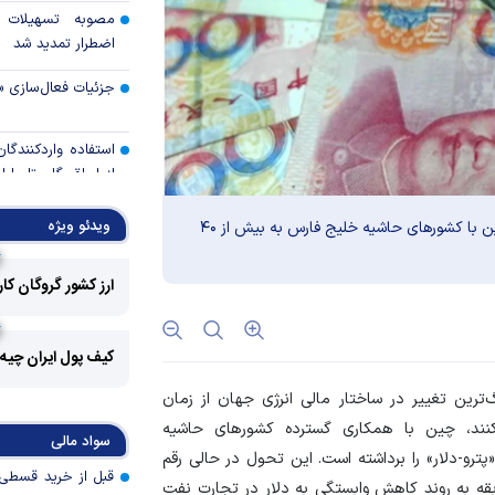
مصوبه تسهیلات 
اضطرار تمدید شد
جزئیات فعال‌سازی «
استفاده واردکنندگا
شد
ویدئو ویژه
به دنبال جنگ ایران،‌ سهم یوآن از تسویه معاملات نفت چین با کشور‌های حاشیه خلیج فارس به بیش از ۴۰
رالی وال‌استریت، آسی
ارز کشور گروگان کا
جهان با افزایش 
مواجه است
کیف پول ایران چیه
تأمی
توسط بانک مسکن
گ‌ترین تغییر در ساختار مالی انرژی جهان از زمان
پروژه‌ها در اولویت قر
 میلادی توصیف می‌کنند، چین با همکاری گسترده کشور‌های حاشیه
سواد مالی
پترو-دلار» را برداشته است. این تحول در حالی رقم
اولویت‌های بانک
ابقه به روند کاهش وابستگی به دلار در تجارت نفت
اقتصاد جنگی