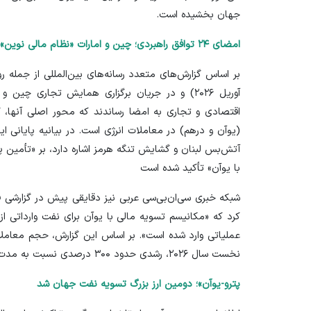
جهان بخشیده است.
امضای ۲۴ توافق راهبردی؛ چین و امارات «نظام مالی نوین» را کلید زدند
اقتصادی و تجاری به امضا رساندند که محور اصلی آنها،
(یوآن و درهم) در معاملات انرژی است. در بیانیه پایانی 
آتش‌بس لبنان و گشایش تنگه هرمز اشاره دارد، بر «تأمین پ
با یوآن» تأکید شده است
شبکه خبری سی‌ان‌بی‌سی عربی نیز دقایقی پیش در گزارشی فو
کرد که «مکانیسم تسویه مالی با یوآن برای نفت وارداتی از 
عملیاتی وارد شده است». بر اساس این گزارش، حجم معاملا
نخست سال ۲۰۲۶، رشدی حدود ۳۰۰ درصدی نسبت به مدت مشابه سال قبل داشته است
پترو-یوآن»؛ دومین ارز بزرگ تسویه نفت جهان شد