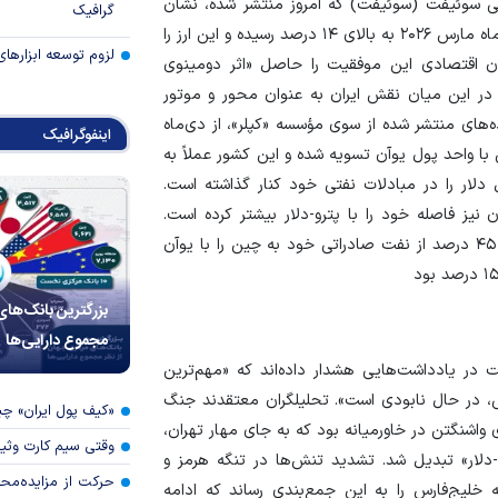
لی سوئیفت (سوئیفت) که امروز منتشر شده، نشان
گرافیک
می‌دهد سهم یوآن از کل تسویه‌های تجارت نفت جهان در ماه مارس ۲۰۲۶ به بالای ۱۴ درصد رسیده و این ارز را
لزوم توسعه ابزارهای
سان اقتصادی این موفقیت را حاصل «اثر دومینوی
در این میان نقش ایران به عنوان محور و موتور
‌های منتشر شده از سوی مؤسسه «کپلر»، از دی‌ماه
اینفوگرافیک
ن به چین با واحد پول یوآن تسویه شده و این کشور عملاً به
دلار را در مبادلات نفتی خود کنار گذاشته است.
یز فاصله خود را با پترو-دلار بیشتر کرده است.
شرکت نفتی آرامکوی سعودی اعلام کرده که در حال حاضر ۴۵ درصد از نفت صادراتی خود به چین را با یوآن
بزرگترین بانک‌های
مجموع دارایی‌ها
یت در یادداشت‌هایی هشدار داده‌اند که «مهم‌ترین
نی، در حال نابودی است». تحلیلگران معتقدند جنگ
«کیف پول ایران» 
دی واشنگتن در خاورمیانه بود که به جای مهار تهران،
وقتی سیم کارت وثی
-دلار» تبدیل شد. تشدید تنش‌ها در تنگه هرمز و
حرکت از مزایده‌مح
ه خلیج‌فارس را به این جمع‌بندی رساند که ادامه