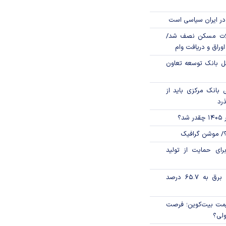
در ایران سیاسی است
لات مسکن نصف شد/
وراق و دریافت وام
مل بانک توسعه تعاون
بانک مرکزی باید از
ذرد
؟
؟/ موشن گرافیک
رای حمایت از تولید
تورم فصلی بخش برق به ۶۵.۷ درصد
ی قیمت بیت‌کوین؛ فرصت
ولی؟