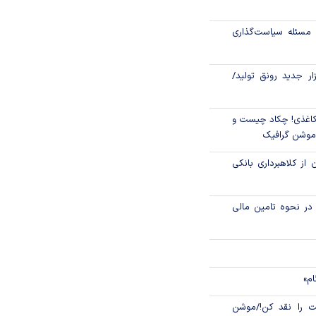
رکز مبادله ایران؛
مسئله سیاست‌گذاری
اتی در سیاهچاله
زار جدید رونق تولید/
اغذی! چکاد چیست و
/موشن گرافیک
 از کلاهبرداری بانکی
م در نحوه تامین مالی
ام»
 را نقد کن!/موشن