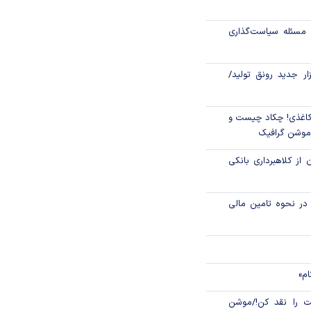
اص شدند؟
مسئله سیاست‌گذاری
جدید مالیاتی برای
ن انتقال ارز
زار جدید رونق تولید/
اغذی! چکاد چیست و
/موشن گرافیک
 از کلاهبرداری بانکی
م در نحوه تامین مالی
ام»
 را نقد کن!/موشن