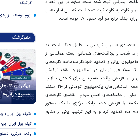
اخت اینترنتی ثبت شده است. علاوه بر این تعداد
گرافیک
تنا، پل و کارت به کارت ثبت شده است که این آمار نشان
لزوم توسعه ابزارهای
 برای هر فرد حدود ۱.۷ بوده است.
اینفوگرافیک
‌ترین پدیده‌های اقتصادی قابل پیش‌بینی در طول جنگ است. به
 به شعب و برداشت‌های هیجانی، بسته عملیاتی از
جمله افزایش سقف برداشت و نقل‌و‌انتقال، توزیع اسکناس ۱۰میلیون ریالی و تمدید خودکار سه‌ماهه کارت‌های
بانکی را به‌کار گرفتند. سقف برداشت نقدی از خودپرداز‌ها تا ۵۰۰ هزار تومان در شبانه‌روز و سقف تراکنش
 رمز دوم ثابت از ۵‌میلیون ریال به ۱۰‌میلیون ریال افزایش یافت. همچنین برای کاهش نیاز به
بزرگترین بانک‌های
حمل حجم بالای اسکناس و جبران کمبود نقدینگی در جامعه، اسکناس‌های یک‌میلیون تومانی از ۲۴ اسفند
مجموع دارایی‌ها
ه یکی از دغدغه‌های اصلی مردم، انقضای کارت‌های
ک‌ها را افزایش دهد. بانک مرکزی با یک دستور
 سه ماه تمدید کرد و به این ترتیب یکی از منابع
«کیف پول ایران» 
کیف پول ایران چیه
بانک مرکزی دستور