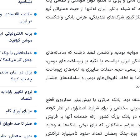
ی مالی و پولی به اندازه توان موشکی و نظامی یک
بشناسید
رویه جدید ارز اشخ
مضان» نشان داد که شبکه بانکی ایران نه‌تنها از حیث عملیاتی فرو
مکاتب اقتصادی و 
شکل‌گیری شوک‌های نقدینگی، هراس بانکی و شکست
جزئیات دستورالعمل 
در ایران
تسعیر ارز واردات بدو
برات الکترونیکی اب
موشن گرافیک
یار مواجه بودیم و دشمن قصد داشت که سامانه‌های
خداحافظی با چک ک
چطور کار می‌کند؟ 
انکی ایران توانست با تکیه بر زیرساخت‌های بومی،
ای رسمی، حجم حملات سایبری به لایه‌های زیرساخت
برای در امان ماندن
اما به لطف فایروال‌های بومی و سامانه‌های هشدار
چه باید کرد؟
لزوم تغییر پارادای
اقتصاد
مختلف بود. بانک مرکزی با پیش‌بینی سناریوی قطع
نیتی مختلفی را برای شرایط اضطراری در نظر گرفته
مزایای اوراق گام
 دو بانک بزرگ کشور، ارائه خدمات آنها با افزایش
صفر تا صد «اوراق گ
د. به‌رغم مشکلاتی که برای برخی بانک‌ها به وجود
آمد، آمار تراکنش‌های بانکی نشان می‌دهد که در ایام ۴۰ روزه جنگ رمضان تعداد حدود ۵‌میلیارد تراکنش
بدون معطلی طلبت