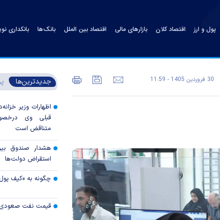
پول و ارز
اقتصاد کلان
بازارهای مالی
اقتصاد بین الملل
بانک‌ها
بانکداری نو
30 فروردين 1405 - 11:59
جدیدترین‌ها
پر
اظهارات وزیر خزانه‌د
قبلی وی درخصوص
متناقض است
هشدار صندوق بین‌ا
استقراض دولت‌ها
چگونه به «کیف پول
قیمت نفت صعودی 