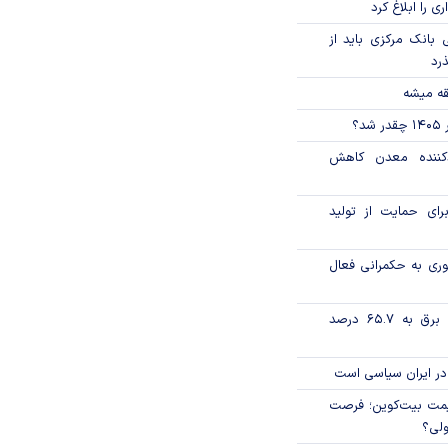
ی را ابلاغ کرد
بانک مرکزی باید از
ذرد
قه میشه
؟
دکننده معدن کاهش
رای حمایت از تولید
وری به حکمرانی فعال
تورم فصلی بخش برق به ۶۵.۷ درصد
در ایران سیاسی است
ی قیمت بیت‌کوین؛ فرصت
ولی؟