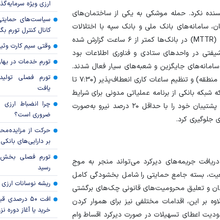
ارزی ویژه سرمایه‌گذار
ده نکرد. حمله موشکی به یکی از ساختمان‌های
سیاست‌های حمایتی 
، سامانه‌های بانک ملی و بانک سپه با اختلالات
کانال کنترل تورم بگ
موقتی مواجه شدند. با این حال، میانگین بازیابی خدمات (MTTR) در بانک‌ها کمتر از ۶ ساعت گزارش شده
وقتی سیم کارت وثی
شیفتی در واحد‌های ستادی و فناوری اطلاعات بود
تورم خدمات در بهار ۱۴۰۵ چقدر شد
د از هرگونه مشکلی ظرف نهایت ۲۴ ساعت سامانه‌های جایگزین و شعبه‌های سیار فعال شدند.
تورم فصلی تولی
همچنین، حضور فیزیکی ۳۰ تا ۱۰۰ درصدی شعب (بسته به منطقه) و تنظیم ساعات کاری انعطاف‌پذیر (۷:۳۰ تا
یافت
پنج‌شنبه‌ها) نشان داد که شبکه بانکی از برنامه عملیاتی مدونی برای شرایط
چرا انضباط ارزی ب
جنگی برخوردار است. بانک‌ها موظف شدند تمام واحد‌های پشتیبان خود را با حداقل ۲۰ درصد نیرو به‌صورت
ضروری است؟
حرکت از مزایده‌مح
بر دارایی‌های بانکی
دریافت جریمه‌های دیرکرد می‌تواند منجر به موج
رسید
اقعیت، بسته جامع حمایتی را شامل بخشودگی کامل
ریشه نوسانات ارزی 
لتزام) وام‌های خرد زیر ۷۰۰‌میلیون تومان و تعلیق محرومیت‌های قانونی چک‌های برگشتی
افت ۵۰ درصد
ضطرار ابلاغ کرد. علاوه بر این، اقدامات مختلفی نیز برای هموار کردن
خرید یا آغاز دوره نز
دودیت اعطای تسهیلات در صورت دیرکرد اقساط وام