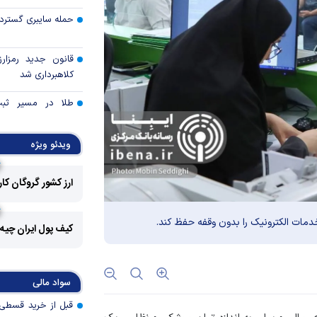
حمله سایبری گسترده
قانون جدید رمزارز
کلاهبرداری شد
طلا در مسیر ثبت 
قیمت هفته
ویدئو ویژه
توقف بی‌سابقه صا
به آمریکا
ارز کشور گروگان کا
چرا گاز در اروپا گرا
دمات الکترونیک را بدون وقفه حفظ کند.
کیف پول ایران چیه
مزیت رقابتی آینده
عوارض هرمز؛ فرصت 
سواد مالی
امنیت دریایی به درآم
کدام گروه‌های کالا