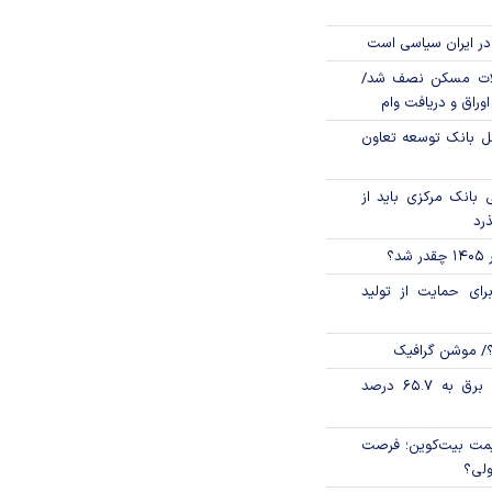
در ایران سیاسی است
لات مسکن نصف شد/
وراق و دریافت وام
مل بانک توسعه تعاون
بانک مرکزی باید از
ذرد
؟
رای حمایت از تولید
؟/ موشن گرافیک
تورم فصلی بخش برق به ۶۵.۷ درصد
ی قیمت بیت‌کوین؛ فرصت
ولی؟