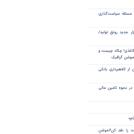
رکز مبادله ایران؛
مسئله سیاست‌گذاری
اتی در سیاهچاله
زار جدید رونق تولید/
اغذی! چکاد چیست و
/موشن گرافیک
 از کلاهبرداری بانکی
م در نحوه تامین مالی
ام»
 را نقد کن!/موشن