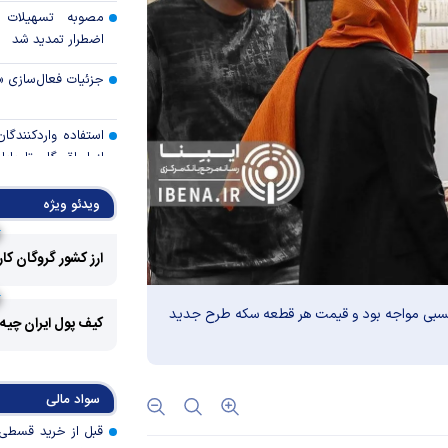
مصوبه تسهیلات 
اضطرار تمدید شد
جزئیات فعال‌سازی «
استفاده واردکنندگا
شد
ویدئو ویژه
رالی وال‌استریت، آسی
ارز کشور گروگان کا
جهان با افزایش 
مواجه است
 نسبی مواجه بود و قیمت هر قطعه سکه طرح جدید
کیف پول ایران چیه
تأمی
توسط بانک مسکن
پروژه‌ها در اولویت قر
سواد مالی
اولویت‌های بانک
اقتصاد جنگی