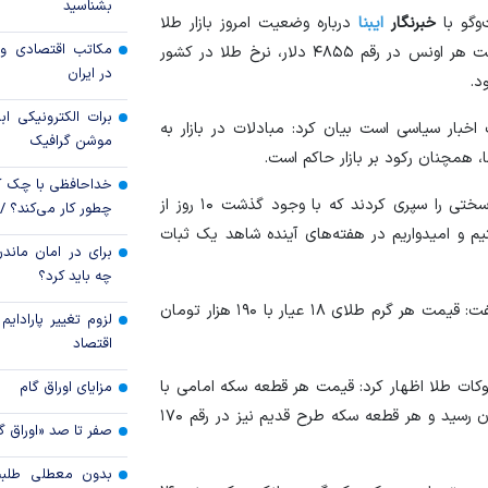
بشناسید
‌گو با
خبرنگار
ایبنا
درباره وضعیت امروز بازار طلا
قیمت دلار و یورو م
مکاتب اقتصادی و 
اظهار کرد : باتوجه به تعطیلی بازار‌های جهانی و ثبات قیمت هر اونس در رقم ۴۸۵۵ دلار، نرخ طلا در کشور
امروز پنجشنبه ۱۵ مرداد ۱۴۰۵
در ایران
د.
سقوط ارزهای صادر
برات الکترونیکی اب
اخبار سیاسی است بیان کرد: مبادلات در بازار به
کارت‌های بازرگانی
موشن گرافیک
همچنان رکود بر بازار حاکم است.
خداحافظی با چک ک
بذرافشان افزود: از ابتدای جنگ فعالان صنف طلا روز‌های سختی را سپری کردند که با وجود گذشت ۱۰ روز از
چطور کار می‌کند؟ 
یم و امیدواریم در هفته‌های آینده شاهد یک ثبات
برای در امان ماندن
چه باید کرد؟
وی درباره قیمت‌های امروز طلا تا این لحظه (ساعت ۱۵) گفت: قیمت هر گرم طلای ۱۸ عیار با ۱۹۰ هزار تومان
لزوم تغییر پارادای
اقتصاد
کات طلا اظهار کرد: قیمت هر قطعه سکه امامی با
مزایای اوراق گام
۳ میلیون و ۵۰۰ هزار تومان افزایش به ۱۷۵ میلیون تومان رسید و هر قطعه سکه طرح قدیم نیز در رقم ۱۷۰
صفر تا صد «اوراق گ
بدون معطلی طلبت