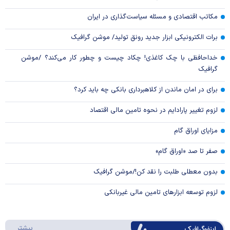
مکاتب اقتصادی و مسئله سیاست‌گذاری در ایران
برات الکترونیکی ابزار جدید رونق تولید/ موشن گرافیک
خداحافظی با چک کاغذی! چکاد چیست و چطور کار می‌کند؟ /موشن
گرافیک
برای در امان ماندن از کلاهبرداری بانکی چه باید کرد؟
لزوم تغییر پارادایم در نحوه تامین مالی اقتصاد
مزایای اوراق گام
صفر تا صد «اوراق گام»
بدون معطلی طلبت را نقد کن!/موشن گرافیک
لزوم توسعه ابزارهای تامین مالی غیربانکی
درباره 
بیشتر
اینفوگرافیک