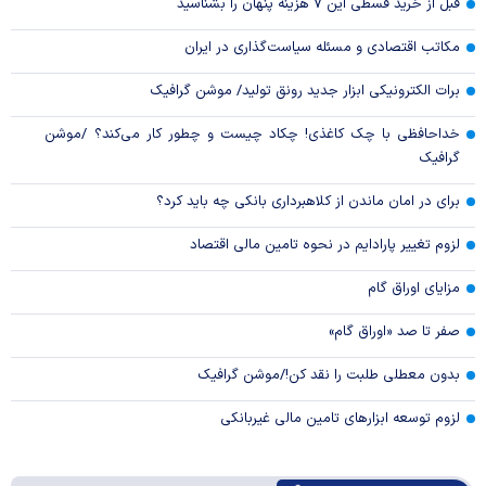
قبل از خرید قسطی این ۷ هزینه پنهان را بشناسید
مکاتب اقتصادی و مسئله سیاست‌گذاری در ایران
برات الکترونیکی ابزار جدید رونق تولید/ موشن گرافیک
خداحافظی با چک کاغذی! چکاد چیست و چطور کار می‌کند؟ /موشن
گرافیک
برای در امان ماندن از کلاهبرداری بانکی چه باید کرد؟
لزوم تغییر پارادایم در نحوه تامین مالی اقتصاد
مزایای اوراق گام
صفر تا صد «اوراق گام»
بدون معطلی طلبت را نقد کن!/موشن گرافیک
لزوم توسعه ابزارهای تامین مالی غیربانکی