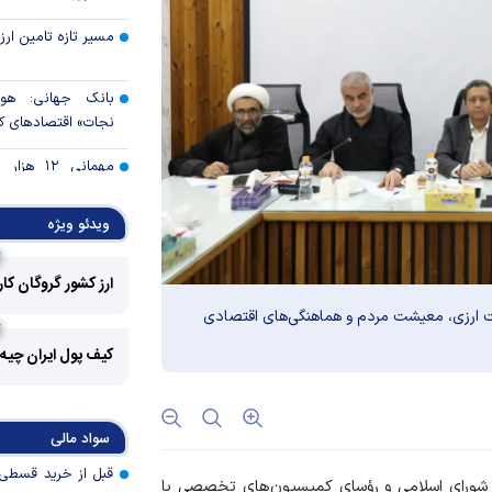
مسیر تازه تامین ارز 
بانک جهانی: هو
نجات» اقتصادهای ک
مهمانی ۱۲
ایران/ حمایت از اقشا
بسته‌های معیشتی
ویدئو ویژه
بازارهای آسیا صعود 
ارز کشور گروگان کا
ت ارزی، معیشت مردم و هماهنگی‌های اقتصادی
تغییر زمان‌بندی ش
خانوار‌ها اعتبار 
کیف پول ایران چیه
می‌کنند
بانک مرکزی: اصلا
تقاضاهای غیرواقعی 
سواد مالی
کنترل تورم؛ پیش‌شر
ورای اسلامی و رؤسای کمیسیون‌های تخصصی با