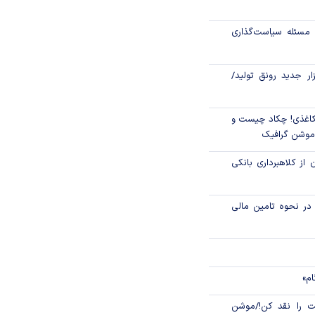
مسئله سیاست‌گذاری
ونی، سیاستی برای
زار جدید رونق تولید/
ک توسعه تعاون به
۱ مرداد، سالروز تأسیس
اغذی! چکاد چیست و
/موشن گرافیک
 از کلاهبرداری بانکی
م در نحوه تامین مالی
ام»
 را نقد کن!/موشن