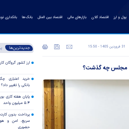
پول و ارز
اقتصاد کلان
بازارهای مالی
اقتصاد بین الملل
بانک‌ها
بانکداری نو
31 فروردين 1405 - 15:50
جدیدترین‌ها
پر
ارز کشور گروگان کار
ان مجلس چه گذشت؟
خرید اعتباری چگو
بانکی را تغییر داد؟
پایان هفته کاری ب
۵.۴ میلیون واحد
پرداخت بدون کارت با
سریع، امن و هوش
حضوری