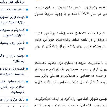
بر دارایی‌های بانکی
اره به ارائه گزارش رئیس بانک مرکزی در این جلسه،
ریشه نوسانات ارزی 
گفت: تیم اقتصادی دولت در کنار مجلس، عملکرد مطلوبی در سال ۱۴۰۴ داشته و با وجود شرایط دشوار
قیمت اوراق تسهی
جزئیات هزینه خرید ا
گفت‌وگو با مدیرعا
ه شرایط جنگ اقتصادی تحمیل‌شده بر کشور افزود:
/ گزارش تصویری
مردم را در نقطه عطف برنامه‌های خود قرار داده
ذخایر ارزی، پشتوانه 
‌های لازم را برای پشتیبانی از رزمندگان در برابر
تورم
نوسان بازار ارز؛ و
رسانه‌ای؟
ی، با محوریت نیرو‌های مسلح، برای بهبود معیشت
قیمت دلار و یورو مرک
پیروزی نهایی برسیم. همچنین رؤسای کمیسیون‌های
یک‌شنبه ۱۱ مرداد ۱۴۰۵
جلسه در فضایی از همفکری و همدلی برگزار شد.
بازدید معاون علمی
ایطی، با آمادگی کامل دولت، مجلس، تیم اقتصادی و
معاون اول رئیس‌
انفورماتیک
مجلس شورای اسلامی
، با تأکید بر اینکه هیأت‌رئیسه
بانک مرکزی برای مه
 مدیریت اقتصادی با محوریت امنیت و معیشت