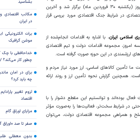
بشناسید
تولید
رئیس و معاونان بانک مرکزی جمهوری اسلامی ایران دیروز (یکشنبه ۳۰ فروردین ماه) برگزار شد و آخرین
مکاتب اقتصادی و 
ادی در شرایط جنگ اقتصادی مورد بررسی قرار
افزایش سپرده قان
در ایران
مهار تورم
برات الکترونیکی اب
پیام مدیرعامل بان
ی اسلامی ایران
، با اشاره به اقدامات انجام‌شده از
موشن گرافیک
مناسبت ۵
 امروز، مجموعه اقدامات دولت و تیم اقتصادی
بانک
خداحافظی با چک ک
ای ارزشمندی در این حوزه صورت گرفته است.
چطور کار می‌کند؟ 
 ما تأمین کالا‌های اساسی، ارز مورد نیاز مردم و
برای در امان ماندن
ست. همچنین گزارش نحوه تأمین ارز و روند ارائه
چه باید کرد؟
لزوم تغییر پارادای
فعال بوده‌اند و توانستیم این مقطع دشوار را با
اقتصاد
تی در شرایط سخت‌تر، فعالیت‌ها را به‌صورت مؤثر
مزایای اوراق گام
مسلح و همراهی مجموعه اقتصادی دولت، می‌توان
صفر تا صد «اوراق گ
بدون معطلی طلبت