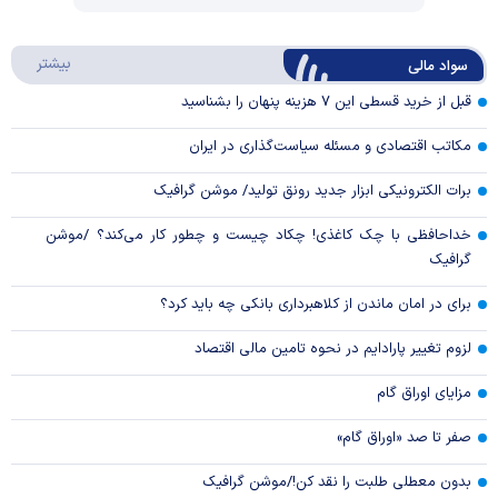
Video
Play
درباره
بیشتر
سواد مالی
Video
قبل از خرید قسطی این ۷ هزینه پنهان را بشناسید
مکاتب اقتصادی و مسئله سیاست‌گذاری در ایران
برات الکترونیکی ابزار جدید رونق تولید/ موشن گرافیک
خداحافظی با چک کاغذی! چکاد چیست و چطور کار می‌کند؟ /موشن
گرافیک
برای در امان ماندن از کلاهبرداری بانکی چه باید کرد؟
لزوم تغییر پارادایم در نحوه تامین مالی اقتصاد
مزایای اوراق گام
صفر تا صد «اوراق گام»
بدون معطلی طلبت را نقد کن!/موشن گرافیک