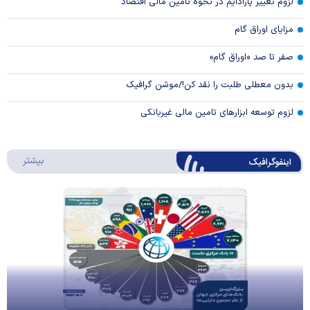
لزوم تغییر پارادایم در نحوه تامین مالی اقتصاد
مزایای اوراق گام
صفر تا صد «اوراق گام»
بدون معطلی طلبت را نقد کن!/موشن گرافیک
لزوم توسعه ابزارهای تامین مالی غیربانکی
درباره 
بیشتر
اینفوگرافیک