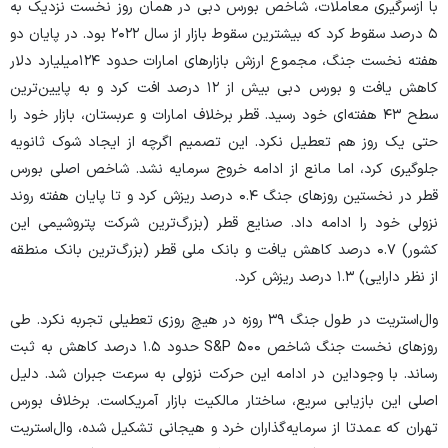
با ازسرگیری معاملات، شاخص بورس دبی در همان روز نخست نزدیک به
۵ درصد سقوط کرد که بیشترین سقوط بازار از سال ۲۰۲۲ بود. در پایان دو
هفته نخست جنگ، مجموع ارزش بازار‌های امارات حدود ۱۲۴‌میلیارد دلار
کاهش یافت و بورس دبی بیش از ۱۲ درصد افت کرد و به پایین‌ترین
سطح ۴۳ هفته‌ای خود رسید. قطر برخلاف امارات و عربستان، بازار خود را
حتی یک روز هم تعطیل نکرد. این تصمیم اگرچه از ایجاد شوک ثانویه
جلوگیری کرد، اما مانع از ادامه خروج سرمایه نشد. شاخص اصلی بورس
قطر در نخستین روز‌های جنگ ۰.۴ درصد ریزش کرد و تا پایان هفته روند
نزولی خود را ادامه داد. صنایع قطر (بزرگ‌ترین شرکت پتروشیمی این
کشور) ۰.۷ درصد کاهش یافت و بانک ملی قطر (بزرگ‌ترین بانک منطقه
از نظر دارایی) ۱.۳ درصد ریزش کرد.
وال‌استریت در طول جنگ ۳۹ روزه در هیچ روزی تعطیلی تجربه نکرد. طی
روز‌های نخست جنگ شاخص S&P ۵۰۰ حدود ۱.۵ درصد کاهش به ثبت
رساند. با وجوداین در ادامه این حرکت نزولی به سرعت جبران شد. دلیل
اصلی این بازیابی سریع، ساختار مالکیت بازار آمریکاست. برخلاف بورس
تهران که عمدتا از سرمایه‌گذاران خرد و هیجانی تشکیل شده، وال‌استریت