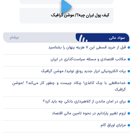
Play
کیف پول ایران چیه؟/ موشن گرافیک
Video
Play
درباره
بیشتر
سواد مالی
Video
قبل از خرید قسطی این ۷ هزینه پنهان را بشناسید
مکاتب اقتصادی و مسئله سیاست‌گذاری در ایران
برات الکترونیکی ابزار جدید رونق تولید/ موشن گرافیک
خداحافظی با چک کاغذی! چکاد چیست و چطور کار می‌کند؟ /موشن
گرافیک
برای در امان ماندن از کلاهبرداری بانکی چه باید کرد؟
لزوم تغییر پارادایم در نحوه تامین مالی اقتصاد
مزایای اوراق گام