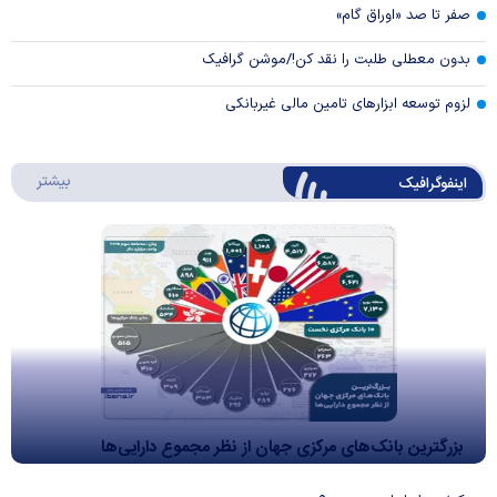
صفر تا صد «اوراق گام»
بدون معطلی طلبت را نقد کن!/موشن گرافیک
لزوم توسعه ابزارهای تامین مالی غیربانکی
درباره 
بیشتر
اینفوگرافیک
بزرگترین بانک‌های مرکزی جهان از نظر مجموع دارایی‌ها