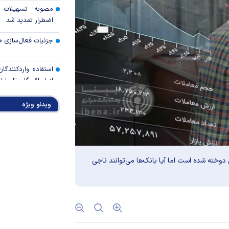
مصوبه تسهیلات 
اضطرار تمدید شد
جزئیات فعال‌سازی «
استفاده واردکنندگا
شد
ویدئو ویژه
رالی وال‌استریت، آسی
جهان با افزایش 
مواجه است
دوخته شده است اما آیا بانک‌ها می‌توانند ناجی
تأمی
توسط بانک مسکن
پروژه‌ها در اولویت قر
اولویت‌های بانک
اقتصاد جنگی