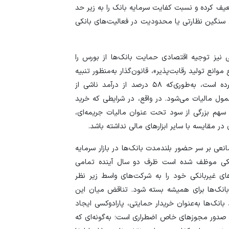
عیف کرده و نسبت کفایت سرمایه بانک را به زیر حد
 سنگین نظارتی یا محدودیت در فعالیت‌های بانکی
اتی نیز توجیه اقتصادی حمایت بانک‌ها از بورس را
ه‌اند. مطابق با مواد ۱۶ و ۱۷ قانون «رفع موانع تولید رقابت‌پذیر»، قانون‌گذار به‌منظور تنبیه
بنگاه‌داری بانک‌ها، نرخ مالیاتی بسیار سنگینی را وضع کرده است، به‌طوری‌که ۵۸ درصد از درآمد ناشی از
مول مالیات می‌شود. در واقع، در شرایطی که خرید
سهم بزرگی از سود تحت عنوان مالیات جریمه‌ای،
 مقایسه با سایر ابزار‌های مالی نداشته باشد.
نعی بر سر حضور بلندمدت بانک‌ها در بازار سرمایه
انکی موظف شده است ظرف دو سال آینده تمامی
‌های غیربانکی خود را به شرکت‌های واسط زیر نظر
 بانک‌ها برای همیشه بسته شود. تناقض میان این
 بانک‌ها به‌عنوان خریدار حمایتی، پارادوکسی ایجاد
 صدور مجوز‌های خاص اضطراری است؛ به‌گونه‌ای که