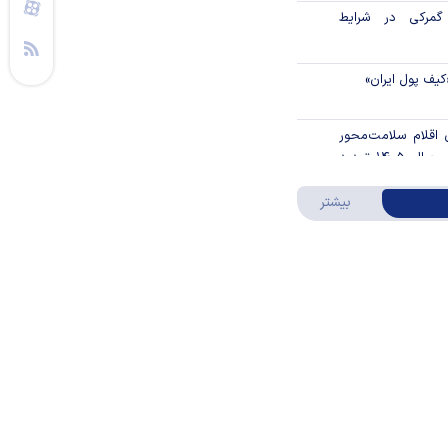
گمرکی در شرایط
کیف پول ایران»
ن اقلام سلامت‌محور
از اوراق گام تا پایان سال ۱۴۰۵ تمدید
درباره ویدئو ویژه
بیشتر
ا را تکان داد
قیمت مواد غذایی
ن مالی ۳۹۶ هزار واحد نهضت ملی
/ فروش اقساطی
ار گیرد
 مرکزی در شرایط