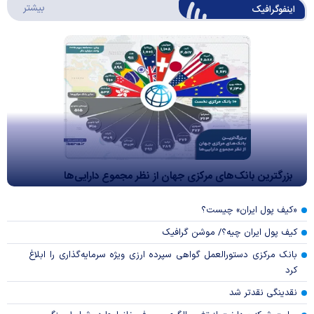
درباره 
بیشتر
اینفوگرافیک
بزرگترین بانک‌های مرکزی جهان از نظر مجموع دارایی‌ها
«کیف پول ایران» چیست؟
کیف پول ایران چیه؟/ موشن گرافیک
بانک مرکزی دستورالعمل گواهی سپرده ارزی ویژه سرمایه‌گذاری را ابلاغ
کرد
نقدینگی نقدتر شد