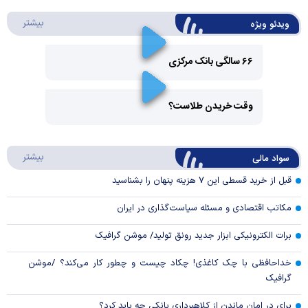
درباره 
بیشتر
ویدئو ویژه
۶۶ سالگی بانک مرکزی
Play
وقت خریدن طلاست؟
Video
Play
درباره
بیشتر
سواد مالی
Video
قبل از خرید قسطی این ۷ هزینه پنهان را بشناسید
مکاتب اقتصادی و مسئله سیاست‌گذاری در ایران
برات الکترونیکی ابزار جدید رونق تولید/ موشن گرافیک
خداحافظی با چک کاغذی! چکاد چیست و چطور کار می‌کند؟ /موشن
گرافیک
برای در امان ماندن از کلاهبرداری بانکی چه باید کرد؟