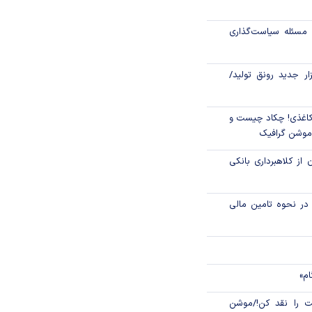
رکز مبادله ایران؛
مسئله سیاست‌گذاری
اتی در سیاهچاله
زار جدید رونق تولید/
اغذی! چکاد چیست و
/موشن گرافیک
 از کلاهبرداری بانکی
م در نحوه تامین مالی
ام»
 را نقد کن!/موشن