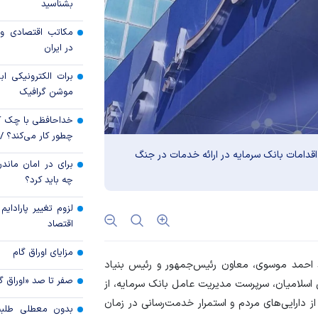
بشناسید
قیمت دلار و یورو م
مکاتب اقتصادی و 
امروز پنجشنبه ۱۵ مرداد ۱۴۰۵
در ایران
سقوط ارزهای صادر
برات الکترونیکی اب
کارت‌های بازرگانی
موشن گرافیک
خداحافظی با چک ک
چطور کار می‌کند؟ 
 اقدامات بانک سرمایه در ارائه خدمات در جنگ
برای در امان ماندن
چه باید کرد؟
لزوم تغییر پارادای
اقتصاد
مزایای اوراق گام
 احمد موسوی، معاون رئیس‌جمهور و رئیس بنیاد
صفر تا صد «اوراق گ
ی اسلامیان، سرپرست مدیریت عامل بانک سرمایه، از
 دارایی‌های مردم و استمرار خدمت‌رسانی در زمان
بدون معطلی طلبت