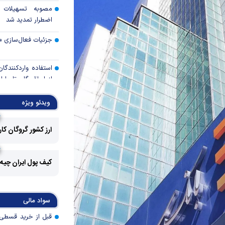
مصوبه تسهیلات 
اضطرار تمدید شد
جزئیات فعال‌سازی «
استفاده واردکنندگا
شد
ویدئو ویژه
رالی وال‌استریت، آسی
ارز کشور گروگان کا
جهان با افزایش 
مواجه است
کیف پول ایران چیه
تأمی
توسط بانک مسکن
پروژه‌ها در اولویت قر
سواد مالی
اولویت‌های بانک
اقتصاد جنگی