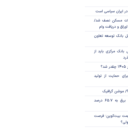
در ایران سیاسی است
لات مسکن نصف شد/
وراق و دریافت وام
مل بانک توسعه تعاون
بانک مرکزی باید از
ذرد
؟
رای حمایت از تولید
؟/ موشن گرافیک
تورم فصلی بخش برق به ۶۵.۷ درصد
ی قیمت بیت‌کوین؛ فرصت
ولی؟