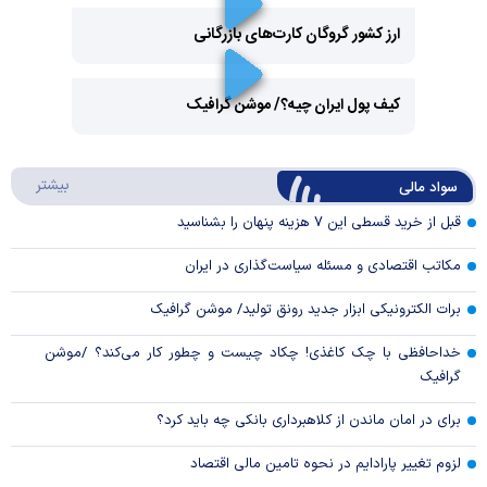
ارز کشور گروگان کارت‌های بازرگانی
Play
کیف پول ایران چیه؟/ موشن گرافیک
Video
Play
درباره
بیشتر
سواد مالی
Video
قبل از خرید قسطی این ۷ هزینه پنهان را بشناسید
مکاتب اقتصادی و مسئله سیاست‌گذاری در ایران
برات الکترونیکی ابزار جدید رونق تولید/ موشن گرافیک
خداحافظی با چک کاغذی! چکاد چیست و چطور کار می‌کند؟ /موشن
گرافیک
برای در امان ماندن از کلاهبرداری بانکی چه باید کرد؟
لزوم تغییر پارادایم در نحوه تامین مالی اقتصاد