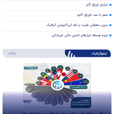
مزایای اوراق گام
صفر تا صد «اوراق گام»
بدون معطلی طلبت را نقد کن!/موشن گرافیک
لزوم توسعه ابزارهای تامین مالی غیربانکی
درباره 
بیشتر
اینفوگرافیک