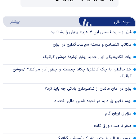
Play
درباره
بیشتر
سواد مالی
Video
قبل از خرید قسطی این ۷ هزینه پنهان را بشناسید
مکاتب اقتصادی و مسئله سیاست‌گذاری در ایران
برات الکترونیکی ابزار جدید رونق تولید/ موشن گرافیک
خداحافظی با چک کاغذی! چکاد چیست و چطور کار می‌کند؟ /موشن
گرافیک
برای در امان ماندن از کلاهبرداری بانکی چه باید کرد؟
لزوم تغییر پارادایم در نحوه تامین مالی اقتصاد
مزایای اوراق گام
صفر تا صد «اوراق گام»
بدون معطلی طلبت را نقد کن!/موشن گرافیک