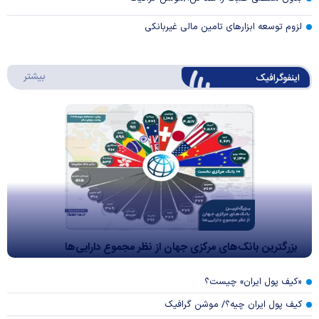
لزوم توسعه ابزارهای تامین مالی غیربانکی
درباره 
بیشتر
اینفوگرافیک
بزرگترین بانک‌های مرکزی جهان از نظر مجموع دارایی‌ها
«کیف پول ایران» چیست؟
کیف پول ایران چیه؟/ موشن گرافیک