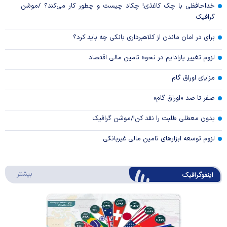
خداحافظی با چک کاغذی! چکاد چیست و چطور کار می‌کند؟ /موشن
گرافیک
برای در امان ماندن از کلاهبرداری بانکی چه باید کرد؟
لزوم تغییر پارادایم در نحوه تامین مالی اقتصاد
مزایای اوراق گام
صفر تا صد «اوراق گام»
بدون معطلی طلبت را نقد کن!/موشن گرافیک
لزوم توسعه ابزارهای تامین مالی غیربانکی
درباره 
بیشتر
اینفوگرافیک