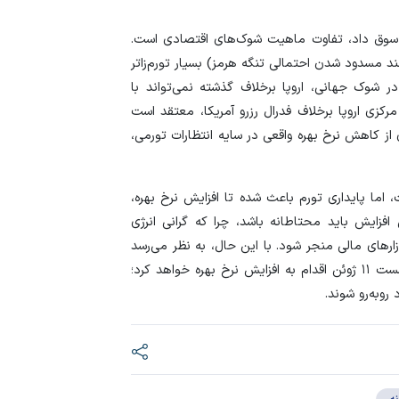
گرافیک
ر سوق داد، تفاوت ماهیت شوک‌های اقتصادی است.
لزوم توسعه ابزارهای
مسدود شدن احتمالی تنگه هرمز) بسیار تورم‌زاتر
ر شوک جهانی، اروپا برخلاف گذشته نمی‌تواند با
اینفوگرافیک
مرکزی اروپا برخلاف فدرال رزرو آمریکا، معتقد است
 از کاهش نرخ بهره واقعی در سایه انتظارات تورمی،
اما پایداری تورم باعث شده تا افزایش نرخ بهره،
افزایش باید محتاطانه باشد، چرا که گرانی انرژی
ار‌های مالی منجر شود. با این حال، به نظر می‌رسد
بزرگترین بانک‌های
بانک مرکزی اروپا برای نشان دادن واکنش به موقع، در نشست ۱۱ ژوئن اقدام به افزایش نرخ بهره خواهد کرد؛
مجموع دارایی‌ها
روبه‌رو شوند.
«کیف پول ایران» 
وقتی سیم کارت وثی
حرکت از مزایده‌مح