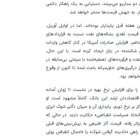
بشناسید
دو سناریو می‌بینند: دستیابی به یک راهکار دائمی
قیمت دلار و یورو م
زار، به جهش قیمت‌ها منجر خواهد شد.
مکاتب اقتصادی و 
امروز پنجشنبه ۱۵ مرداد ۱۴۰۵
در ایران
ته قبل پایدارتر بوده‌اند، اما در اوایل آوریل،
سقوط ارزهای صادر
برات الکترونیکی اب
قیمت نقدی بشکه‌های نفت نسبت به قرارداد‌های
کارت‌های بازرگانی
موشن گرافیک
ر، افزایش صادرات آمریکا در کنار کاهش واردات
ننده» در بازار ایجاد کرده است. با این حال،
خداحافظی با چک ک
فت و فرآورده‌های تصفیه‌شده با سرعتی بی‌سابقه در
چطور کار می‌کند؟ 
 درگیری‌های خاورمیانه باعث شده تا کنون از وقوع
برای در امان ماندن
خواهد بود.
چه باید کرد؟
در واکنش به این وضعیت، بانک مرکزی اروپا (ECB) خود را برای افزایش نرخ بهره در نشست ۱۱ ژوئن آماده
لزوم تغییر پارادای
اقتصاددان ارشد این بانک، کاملاً مشهود است. او
اقتصاد
بر نرخ تورم، پایداری آن و میزان تأثیر شوک انرژی
مزایای اوراق گام
اتخاذ «سیاست انقباضی» حکایت دارند. در حالی که
راتر رفته، قیمت گاز طبیعی به پیش‌بینی‌های قبلی
صفر تا صد «اوراق گ
 راهی «نادیده گرفتن شوک» یا «اعمال انقباض پولی
بدون معطلی طلبت