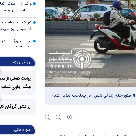
واگذاری املاک تمل
سرمایه از طریق مزا
تبریک مدیرعامل با
فرارسیدن روز خبرنگا
پیام تبریک مدی
انفورماتیک به مناسب
روایت همتی از م
ویدئو ویژه
روزهای جنگ: جلوی 
را گرفتیم
روایت همتی از مدی
صدرنشینی دارویی‌ه
جنگ: جلوی شتاب فزا
 از ستون‌های زندگی شهری در پایتخت تبدیل شد؟
استودیو تازه‌های
ارز کشور گروگان کا
عبدالناصر همتی آغاز 
آرایش جنگی بانک 
تورم و حفظ ثبات
سواد مالی