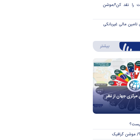
 را نقد کن!/موشن
 تامین مالی غیربانکی
درباره اینفوگرافیک
بیشتر
 مرکزی جهان از نظر
چیست؟
؟/ موشن گرافیک