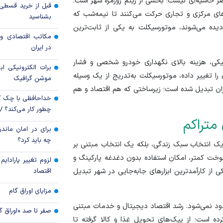
ر حاشیه‌ای نیست؛ بخشی از ریتم روزمره شهر است.
مهم‌ترین پروژه همتی د
ای مرکزی و تجاری حرکت می‌کنند تا نیمه‌شب که
بشناسید
دیده می‌شوند، موتورسیکلت به یکی از ثابت‌ترین
نفت، واسطه‌گری م
مکاتب اقتصادی و 
اتکای اقتصاد
در ایران
کی، هزینه بالای نگهداری خودرو شخصی و فشار
برات الکترونیکی اب
ا تغییر داده، موتورسیکلت به‌تدریج از یک وسیله
موشن گرافیک
ن تبدیل شده است؛ زیرساختی که هم اقتصاد و هم
خداحافظی با چک ک
چطور کار می‌کند؟ 
متراکم
برای در امان ماندن
چه باید کرد؟
یک انتخاب سبک زندگی، بلکه یک انتخاب مبتنی بر
خت کمتر، امکان استفاده بدون دغدغه پارکینگ و
لزوم تغییر پارادای
ی از کارآمدترین ابزار‌های جابه‌جایی در شهر تبدیل
اقتصاد
مزایای اوراق گام
د نمی‌شود. رشد اقتصاد دیجیتال و خدمات مبتنی
صفر تا صد «اوراق گ
کرده است؛ از پیک‌های تحویل غذا و کالا گرفته تا