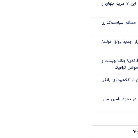
قبل از خرید قسطی این ۷ هزینه پنهان را
ر سال ۱۴۰۵
الی و معدن نقطه
مسئله سیاست‌گذاری
زار جدید رونق تولید/
اغذی! چکاد چیست و
/موشن گرافیک
 از کلاهبرداری بانکی
م در نحوه تامین مالی
ام»