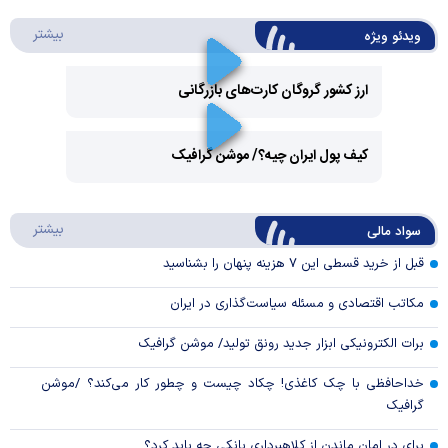
درباره 
بیشتر
ویدئو ویژه
ارز کشور گروگان کارت‌های بازرگانی
Play
کیف پول ایران چیه؟/ موشن گرافیک
Video
Play
درباره
بیشتر
سواد مالی
Video
قبل از خرید قسطی این ۷ هزینه پنهان را بشناسید
مکاتب اقتصادی و مسئله سیاست‌گذاری در ایران
برات الکترونیکی ابزار جدید رونق تولید/ موشن گرافیک
خداحافظی با چک کاغذی! چکاد چیست و چطور کار می‌کند؟ /موشن
گرافیک
برای در امان ماندن از کلاهبرداری بانکی چه باید کرد؟