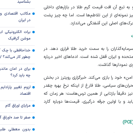
بشناسید
یمت اونس جهانی به محدوده ۴،۴۴۷ دلار و به تبع آن افت قیمت گرم طلا در بازار‌های داخلی
قیمت دلار و یورو م
مکاتب اقتصادی و 
ود ۶،۵۶۶ لیر رسید) نیز نمونه‌ای از این تلاطم‌ها است. اما چه چیز پشت
امروز پنجشنبه ۱۵ مرداد ۱۴۰۵
در ایران
ک‌های اصلی این آشفتگی می‌اندازد.
سقوط ارزهای صادر
برات الکترونیکی اب
کارت‌های بازرگانی
ت
موشن گرافیک
ایه‌گذاران را به سمت خرید طلا فراری دهد. در
خداحافظی با چک ک
 متحده و ایران قفل شده است. ادعا‌های اخیر درباره
چطور کار می‌کند؟ 
ی نمودار‌ها گذاشت.
برای در امان ماندن
چه باید کرد؟
من» خود را بازی می‌کند. خبرگزاری رویترز در بخش
ان‌های سیاسی، طلا فارغ از اینکه نرخ بهره چقدر
لزوم تغییر پارادای
ز دقیقاً بازتابی از همین ترس‌هاست؛ هر زمان که
اقتصاد
و با اولین جرقه درگیری، قیمت‌ها دوباره گارد
مزایای اوراق گام
صفر تا صد «اوراق گ
بدون معطلی طلبت