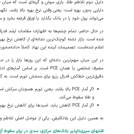
دلیل دوم تلاطم طلا، بازی موش و گربه‌ای است که میان فدر
دارایی بدون بهره است؛ یعنی وقتی نرخ بهره بالا باشد، نگهد
می‌تواند پول خود را در بانک بگذارد یا اوراق قرضه بخرد و 
در حال حاضر، تمام چشم‌ها به
اظهارات
مقامات ارشد فدرا
شده است. بازار تشنه کوچک‌ترین نشانه‌ای از کاهش نرخ به
اعلام شده‌است، تصمیمات آینده این نهاد کاملاً «داده‌محور»
در این میان مهم‌ترین داده‌ای که این روز‌ها بازار را د
مصرف شخصی یا همان PCE است. بر اساس آمار‌های اداره تحلیل‌های اقتصادی آمریکا (
دقیق‌ترین خط‌کش فدرال رزرو برای سنجش تورم است، به گون
اگر آمار PCE بالا باشد، یعنی تورم همچنان سرکش
و طلا سقوط می‌کند.
اگر آمار PCE کاهش یابد، امید‌ها برای کاهش نرخ بهره زنده می‌شود و طلا صعود می‌کند.
به همین دلیل این بلاتکلیفی، یکی از عوامل اصلی تلاطم و 
اشتهای سیری‌ناپذیر بانک‌های مرکزی؛ سدی در برابر سقوط آزا