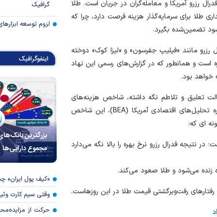
ال رزرو آمریکا و معامله‌گران در جریان است. طلا
گرافیک
اری طلا برای سرمایه‌گذار هزینه فرصت دارد، چرا که
لزوم توسعه ابزارهای
سود تضمین‌شده بگیرد.
ل رزرو مانند «فیلیپ جفرسون» و «لیزا کوک» دوخته
اینفوگرافیک
ره است و همانطور که در گزارش‌های رسمی این نهاد
 خواهد بود.
ر حالت تعلیق و تلاطم نگه داشته، شاخص هزینه‌های
BEA
)، این شاخص
ه ای که:
بزرگترین بانک‌های
 است؛ در نتیجه فدرال رزرو نرخ بهره را بالا نگه می‌دارد
مجموع دارایی‌ها
«کیف پول ایران» 
رفتار‌های رفت‌وبرگشتی قیمت طلا در این روزهاست.
وقتی سیم کارت وثی
حرکت از مزایده‌مح
د