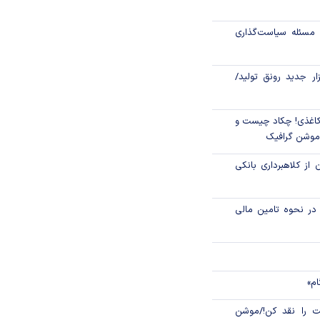
رکز مبادله ایران؛
مسئله سیاست‌گذاری
اتی در سیاهچاله
زار جدید رونق تولید/
اغذی! چکاد چیست و
/موشن گرافیک
 از کلاهبرداری بانکی
م در نحوه تامین مالی
ام»
 را نقد کن!/موشن