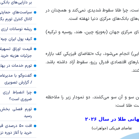
بر دارایی‌های بانکی
الاست، چرا طلا سقوط شدیدی نمی‌کند و همچنان در
سیاست‌های حمایتی 
‌های بانک‌های مرکزی دنیا نهفته است.
کانال کنترل تورم بگ
ریشه نوسانات ارزی 
ی مرکزی جهان (به‌ویژه چین، هند، روسیه و ترکیه)
کیف پول ایران چیه
قیمت اوراق تسهی
ایی) انجام می‌شود، یک «تقاضای فیزیکی کف بازار»
جزئیات هزینه خرید ا
‌های اقتصادی فدرال رزرو، سقوط آزاد داشته باشد.
تورم خدمات در بهار ۱۴۰۵ چقدر شد
ند.
گفت‌وگو با مدیرعا
/ گزارش تصویری
چرا انضباط ارزی ب
ن سو و آن سو می‌کشند، دو نمودار زیر را ملاحظه
ضروری است؟
یمت طلا است:
رسید
افت ۵۰ درصد
خرید یا آغاز دوره نز