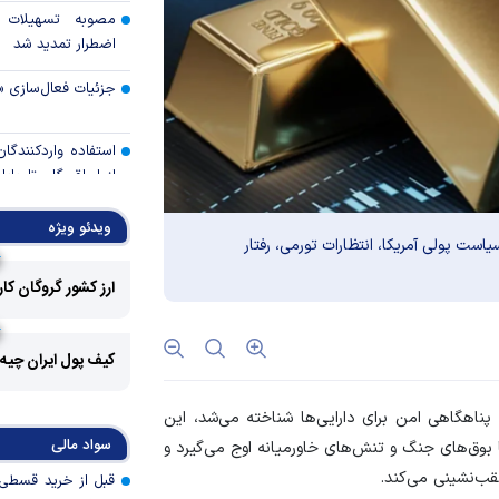
مصوبه تسهیلات 
اضطرار تمدید شد
جزئیات فعال‌سازی «
استفاده واردکنندگا
شد
ویدئو ویژه
یاست پولی آمریکا، انتظارات تورمی، رفتار
رالی وال‌استریت، آسی
ارز کشور گروگان کا
جهان با افزایش 
مواجه است
کیف پول ایران چیه
تأمی
توسط بانک مسکن
 پناهگاهی امن برای دارایی‌ها شناخته می‌شد، این
پروژه‌ها در اولویت قر
سواد مالی
ا بوق‌های جنگ و تنش‌های خاورمیانه اوج می‌گیرد و
اولویت‌های بانک
عقب‌نشینی می‌کند.
اقتصاد جنگی