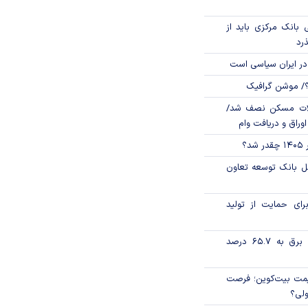
بانک مرکزی باید از
ذرد
در ایران سیاسی است
؟/ موشن گرافیک
لات مسکن نصف شد/
وراق و دریافت وام
؟
مل بانک توسعه تعاون
رای حمایت از تولید
تورم فصلی بخش برق به ۶۵.۷ درصد
ی قیمت بیت‌کوین؛ فرصت
ولی؟