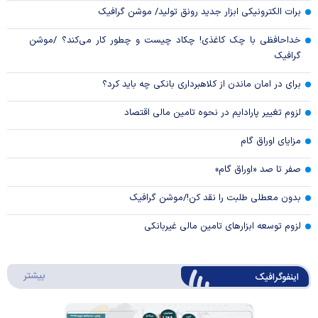
برات الکترونیکی ابزار جدید رونق تولید/ موشن گرافیک
خداحافظی با چک کاغذی! چکاد چیست و چطور کار می‌کند؟ /موشن
گرافیک
برای در امان ماندن از کلاهبرداری بانکی چه باید کرد؟
لزوم تغییر پارادایم در نحوه تامین مالی اقتصاد
مزایای اوراق گام
صفر تا صد «اوراق گام»
بدون معطلی طلبت را نقد کن!/موشن گرافیک
لزوم توسعه ابزارهای تامین مالی غیربانکی
درباره 
بیشتر
اینفوگرافیک