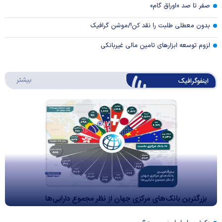
صفر تا صد «اوراق گام»
بدون معطلی طلبت را نقد کن!/موشن گرافیک
لزوم توسعه ابزارهای تامین مالی غیربانکی
درباره 
بیشتر
اینفوگرافیک
بزرگترین بانک‌های مرکزی جهان از نظر مجموع دارایی‌ها