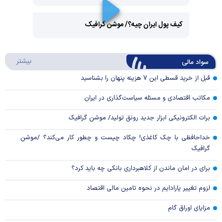
Play
کیف پول ایران چیه؟/ موشن گرافیک
Video
Play
درباره
بیشتر
سواد مالی
Video
قبل از خرید قسطی این ۷ هزینه پنهان را بشناسید
مکاتب اقتصادی و مسئله سیاست‌گذاری در ایران
برات الکترونیکی ابزار جدید رونق تولید/ موشن گرافیک
خداحافظی با چک کاغذی! چکاد چیست و چطور کار می‌کند؟ /موشن
گرافیک
برای در امان ماندن از کلاهبرداری بانکی چه باید کرد؟
لزوم تغییر پارادایم در نحوه تامین مالی اقتصاد
مزایای اوراق گام