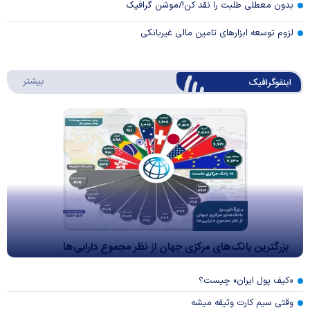
بدون معطلی طلبت را نقد کن!/موشن گرافیک
لزوم توسعه ابزارهای تامین مالی غیربانکی
درباره 
بیشتر
اینفوگرافیک
بزرگترین بانک‌های مرکزی جهان از نظر مجموع دارایی‌ها
«کیف پول ایران» چیست؟
وقتی سیم کارت وثیقه میشه