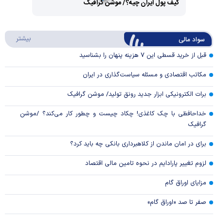
کیف پول ایران چیه؟/ موشن گرافیک
Video
Play
درباره
بیشتر
سواد مالی
Video
قبل از خرید قسطی این ۷ هزینه پنهان را بشناسید
مکاتب اقتصادی و مسئله سیاست‌گذاری در ایران
برات الکترونیکی ابزار جدید رونق تولید/ موشن گرافیک
خداحافظی با چک کاغذی! چکاد چیست و چطور کار می‌کند؟ /موشن
گرافیک
برای در امان ماندن از کلاهبرداری بانکی چه باید کرد؟
لزوم تغییر پارادایم در نحوه تامین مالی اقتصاد
مزایای اوراق گام
صفر تا صد «اوراق گام»