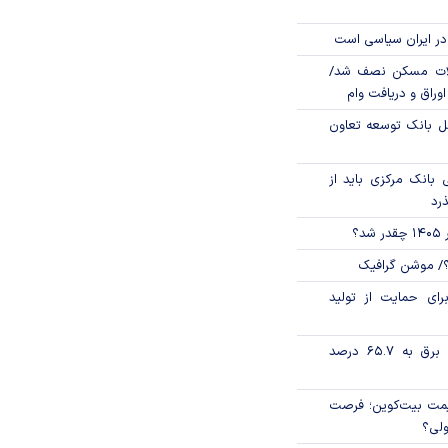
در ایران سیاسی است
لات مسکن نصف شد/
وراق و دریافت وام
مل بانک توسعه تعاون
بانک مرکزی باید از
ذرد
؟
؟/ موشن گرافیک
رای حمایت از تولید
تورم فصلی بخش برق به ۶۵.۷ درصد
ی قیمت بیت‌کوین؛ فرصت
ولی؟