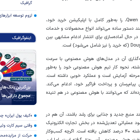
گرافیک
لزوم توسعه ابزارهای
در یازدهم ماه مه، علی‌بابا اعلام کرد که چت‌بات خود، Qwen، را به‌طور کامل با اپلیکیشن خرید خود،
 چند دستور ساده می‌تواند انواع محصولات و خدمات
در حال آماده‌سازی برای انتشار ادغام مشابهی بین
اینفوگرافیک
ه‌گذاری آن در مدل‌های هوش مصنوعی با سرعت
، اما این شرکت می‌گوید که طی ۶ ماه گذشته، نحوه کار تیم هوش مصنوعی خود را به‌طور
حول کرده است. مدل جدیدی به نام Hy ۳ در مرحله آزمایش است و عملکرد خوبی داشته است.
پیام‌رسان و پرداخت فراگیر خود، ادغام می‌کند.
بزرگترین بانک‌های
رده‌اند که می‌توانند با هوش مصنوعی در هم تنیده
مجموع دارایی‌ها
ند منبع جدید و جذابی برای رشد باشند، آن هم در
«کیف پول ایران» 
سود عملیاتی تعدیل‌شده در بخش تجارت الکترونیک
وقتی سیم کارت وثی
چین علی‌بابا در سه‌ماهه اول سال ۲۰۲۶ نسبت به سال گذشته ۴۰ درصد کاهش یافته است. اگرچه کسب‌وکار
حرکت از مزایده‌مح
رساخت هوش مصنوعی آن، رونق گرفته است، اما این