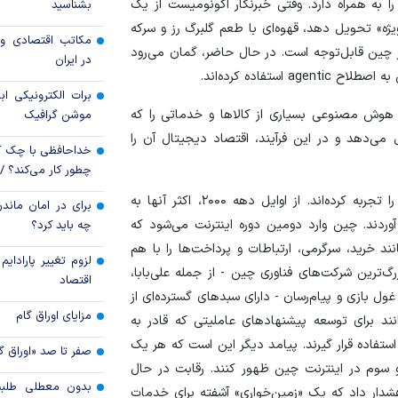
 به همراه دارد. وقتی خبرنگار اکونومیست از یک
بشناسید
 تحویل دهد، قهوه‌ای با طعم گلبرگ رز و سرکه
قیمت دلار و یورو م
مکاتب اقتصادی و 
امروز پنجشنبه ۱۵ مرداد ۱۴۰۵
چین قابل‌توجه است. در حال حاضر، گمان می‌رود
در ایران
سقوط ارزهای صادر
برات الکترونیکی اب
کارت‌های بازرگانی
وش مصنوعی بسیاری از کالا‌ها و خدماتی را که
موشن گرافیک
می‌دهد و در این فرآیند، اقتصاد دیجیتال آن را
خداحافظی با چک ک
چطور کار می‌کند؟ 
شهروندان اینترنتی چینی تاکنون دو دوره متمایز اینترنت را تجربه کرده‌اند. از اوایل دهه ۲۰۰۰، اکثر آنها به
برای در امان ماندن
وردند. چین وارد دومین دوره اینترنت می‌شود که
چه باید کرد؟
د خرید، سرگرمی، ارتباطات و پرداخت‌ها را با هم
لزوم تغییر پارادای
گ‌ترین شرکت‌های فناوری چین - از جمله علی‌بابا،
اقتصاد
 بازی و پیام‌رسان - دارای سبد‌های گسترده‌ای از
مزایای اوراق گام
 برای توسعه پیشنهاد‌های عاملیتی که قادر به
ستفاده قرار گیرند. پیامد دیگر این است که هر یک
صفر تا صد «اوراق گ
 و سوم در اینترنت چین ظهور کنند. رقابت در حال
بدون معطلی طلبت
گذار تنسنت، هشدار داد که یک «زمین‌خواری» آشفته برای خدمات