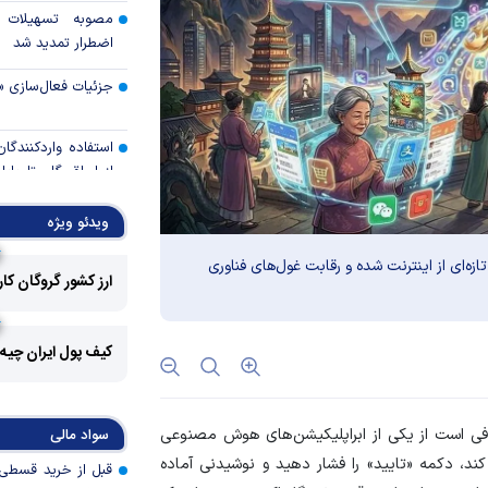
مصوبه تسهیلات 
اضطرار تمدید شد
جزئیات فعال‌سازی «
استفاده واردکنندگا
شد
ویدئو ویژه
رالی وال‌استریت، آسی
ازه‌ای از اینترنت شده و رقابت غول‌های فناوری
ارز کشور گروگان کا
جهان با افزایش 
مواجه است
کیف پول ایران چیه
تأمی
توسط بانک مسکن
پروژه‌ها در اولویت قر
افی است از یکی از ابراپلیکیشن‌های هوش مصنوعی
سواد مالی
اولویت‌های بانک
د، دکمه «تایید» را فشار دهید و نوشیدنی آماده
اقتصاد جنگی