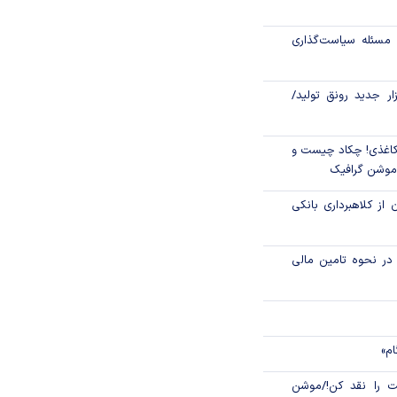
رکز مبادله ایران؛
مسئله سیاست‌گذاری
اتی در سیاهچاله
زار جدید رونق تولید/
اغذی! چکاد چیست و
/موشن گرافیک
 از کلاهبرداری بانکی
م در نحوه تامین مالی
ام»
 را نقد کن!/موشن