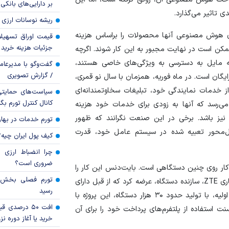
بر دارایی‌های بانکی
ی تاثیر می‌گذارد.
ریشه نوسانات ارزی 
های هوش مصنوعی آنها محصولات را براساس هزینه
قیمت اوراق تسهی
جزئیات هزینه خرید ا
 ممکن است در نهایت مجبور به این کار شوند. اگرچه
دنس اخیرا یک سطح پولی برای کاربران Doubao که مایل به دسترسی به ویژگی‌های خاصی هستند،
گفت‌وگو با مدیرعا
/ گزارش تصویری
 رایگان است. در ماه فوریه، همزمان با سال نو قمری،
از خدمات نمایندگی خود، تبلیغات سخاوتمندانه‌ای
سیاست‌های حمایتی 
کانال کنترل تورم بگ
ر می‌رسد که آنها به زودی برای خدمات خود هزینه
یز باشد. برخی در این صنعت نگرانند که ظهور
تورم خدمات در بهار ۱۴۰۵ چقدر شد
‌محور تعبیه شده در سیستم عامل خود، قدرت
کیف پول ایران چیه
چرا انضباط ارزی ب
ضروری است؟
 کار روی چنین دستگاهی است. بایت‌دنس این کار را
در ماه دسامبر امتحان کرد و یک گوشی هوشمند را با همکاری ZTE، سازنده دستگاه، عرضه کرد که از قبل دارای
رسید
یک دستیار هوش مصنوعی بود. اما با وجود شور و شوق اولیه، با تولید حدود ۳۰ هزار دستگاه، این پروژه با
افت ۵۰ درصد
ت استفاده از پلتفرم‌های پرداخت خود را برای آن
خرید یا آغاز دوره نز