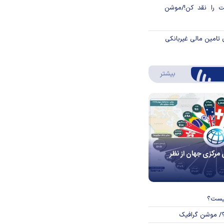
 را نقد کن!/موشن
 تامین مالی غیربانکی
درباره اینفوگرافیک
بیشتر
 مرکزی جهان از نظر
چیست؟
؟/ موشن گرافیک