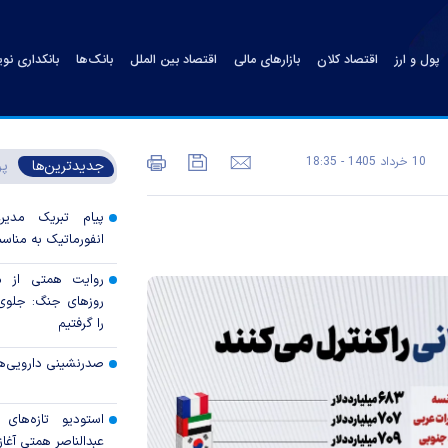
پول و ارز
اقتصاد کلان
بازارهای مالی
اقتصاد بین الملل
بانک‌ها
بانکداری نو
10 خرداد 1405 - 18:35
جدیدترین‌ها
پر
پیام تبریک مدی
انفورماتیک به مناسب
روایت همتی از م
روزهای جنگ: جلوی 
را گرفتیم
صدرنشینی دارویی‌ه
استودیو تازه‌های
عبدالناصر همتی آغاز 