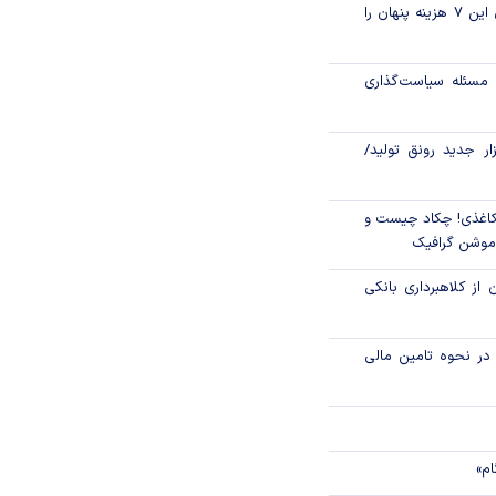
قبل از خرید قسطی این ۷ هزینه پنهان را
و فدرال‌رزرو
مسئله سیاست‌گذاری
الا رفت
زار جدید رونق تولید/
اغذی! چکاد چیست و
/موشن گرافیک
 از کلاهبرداری بانکی
م در نحوه تامین مالی
ام»