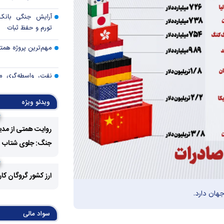
آرایش جنگی بانک 
تورم و حفظ ثبات
مهم‌ترین پروژه همتی د
نفت، واسطه‌گری م
اتکای اقتصاد
ویدئو ویژه
خدمات بانک تجارت 
روایت همتی از مدی
رئیس کل بانک م
جنگ: جلوی شتاب فزا
مطبوعاتی بازار پول و
نتایج نهمین مرحله 
ارز کشور گروگان کا
برگزاری حراج دهم
خبرنگاران؛ اعتبار قلم‌
سواد مالی