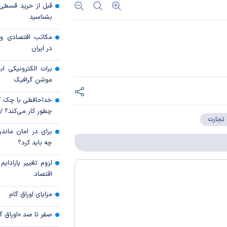
طلا در دو راهی هرمز 
بشناسید
مکاتب اقتصادی و 
قیمت نفت یک دلار ب
در ایران
برات الکترونیکی اب
موشن گرافیک
خداحافظی با چک ک
چطور کار می‌کند؟ 
تجارت
برای در امان ماندن
چه باید کرد؟
لزوم تغییر پارادای
اقتصاد
مزایای اوراق گام
صفر تا صد «اوراق گ