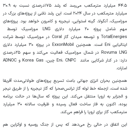
۴۴.۵ میلیارد مترمکعب می‌رسد که رشد ۱۷۵درصدی نسبت به ۳۰.۹
میلیارد مترمکعب در سال ۲۰۲۴ است. این رشد ناشی از پروژه‌های بزرگ در
موزامبیک، آنگولا، گینه استوایی، نیجریه و کامرون خواهد بود. پروژه‌های
مهم شامل پروژه ۲۰ میلیارد دلاری LNG موزامبیک توسط
TotalEnergies و توسعه میدان گاز Coral در موزامبیک توسط شرکت
ایتالیایی Eni است. همچنین ExxonMobil در پروژه ۳۰ میلیارد دلاری
Rovuma LNG در شمال موزامبیک فعالیت می‌کند و سهم ۲۵‌درصدی
دارد؛ در کنار شرکایی مانند Eni، CNPC چین، Korea Gas و ADNOC
امارات.
همچنین بحران انرژی جهانی باعث تسریع پروژه‌های طولانی‌مدت آفریقا
شده است، از‌جمله خط لوله گاز ترانس‌صحرا که گاز نیجریه را از طریق نیجر
و الجزایر به اروپا منتقل می‌کند. این پروژه که سال‌ها در حالت برنامه
بوده، اکنون به فاز ساخت فعال رسیده و ظرفیت سالانه ۳۰ میلیارد
مترمکعب گاز برای اروپا را فراهم می‌کند.
این اتفاق در حالی رخ می‌دهد که پس از جنگ روسیه و اوکراین هم