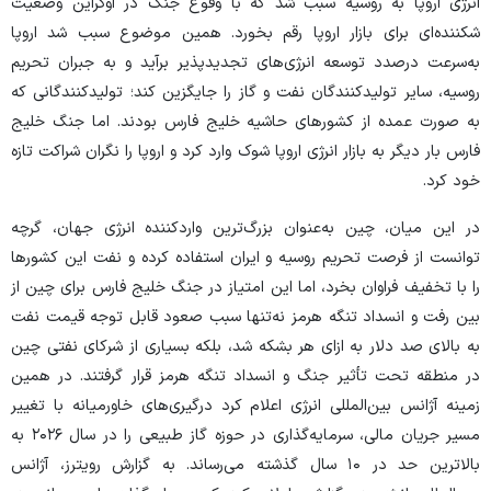
انرژی اروپا به روسیه سبب شد که با وقوع جنگ در اوکراین وضعیت
شکننده‌ای برای بازار اروپا رقم بخورد. همین موضوع سبب شد اروپا
به‌سرعت درصدد توسعه انرژی‌های تجدیدپذیر برآید و به جبران تحریم
روسیه، سایر تولیدکنندگان نفت و گاز را جایگزین کند؛ تولیدکنندگانی که
به صورت عمده از کشور‌های حاشیه خلیج فارس بودند. اما جنگ خلیج
فارس بار دیگر به بازار انرژی اروپا شوک وارد کرد و اروپا را نگران شراکت تازه
خود کرد.
در این میان، چین به‌عنوان بزرگ‌ترین واردکننده انرژی جهان، گرچه
توانست از فرصت تحریم روسیه و ایران استفاده کرده و نفت این کشور‌ها
را با تخفیف فراوان بخرد، اما این امتیاز در جنگ خلیج فارس برای چین از
بین رفت و انسداد تنگه هرمز نه‌تنها سبب صعود قابل توجه قیمت نفت
به بالای صد دلار به ازای هر بشکه شد، بلکه بسیاری از شرکای نفتی چین
در منطقه تحت تأثیر جنگ و انسداد تنگه هرمز قرار گرفتند. در همین
زمینه آژانس بین‌المللی انرژی اعلام کرد درگیری‌های خاورمیانه با تغییر
مسیر جریان مالی، سرمایه‌گذاری در حوزه گاز طبیعی را در سال ۲۰۲۶ به
بالاترین حد در ۱۰ سال گذشته می‌رساند. به گزارش رویترز، آژانس