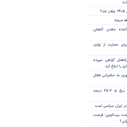
ذرد
؟
قه میشه
دکننده معدن کاهش
رای حمایت از تولید
العمل گواهی سپرده
ی را ابلاغ کرد
وری به حکمرانی فعال
تورم فصلی بخش برق به ۶۵.۷ درصد
در ایران سیاسی است
ی قیمت بیت‌کوین؛ فرصت
ولی؟