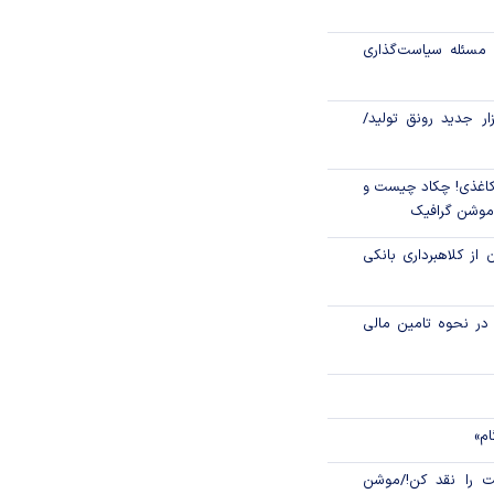
جهانی با شوک نفتی
مسئله سیاست‌گذاری
زار جدید رونق تولید/
اغذی! چکاد چیست و
/موشن گرافیک
 از کلاهبرداری بانکی
م در نحوه تامین مالی
ام»
 را نقد کن!/موشن