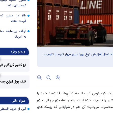
قانون جدید رمزارز
کلاهبرداری شد
طلا در مسیر ثبت 
قیمت هفته
توقف بی‌سابقه صا
به آمریکا
چرا گاز در اروپا گرا
ویدئو ویژه
احتمال افزایش نرخ بهره برای مهار تورم را تقویت
مزیت رقابتی آینده
ارز کشور گروگان کا
عوارض هرمز؛ فرصت 
امنیت دریایی به درآم
کیف پول ایران چیه
کدام گروه‌های کالا
ات کره‌جنوبی در ماه مه نیز روند قدرتمند خود را
رویه جدید ارز اشخ
ر را تقویت کرده است. رونق تقاضای جهانی برای
سواد مالی
جزئیات دستورالعمل 
ی محسوب می‌شود؛ آن هم در شرایطی که ریسک‌های
تسعیر ارز واردات بدو