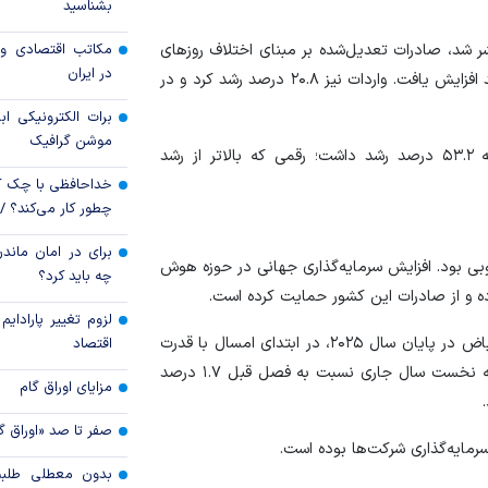
بشناسید
رکود تورمی اقتصاد 
ر شد، صادرات تعدیل‌شده بر مبنای اختلاف روز‌های
مکاتب اقتصادی و 
ناشی از جنگ ایران
در ایران
کاری در ماه مه نسبت به مدت مشابه سال قبل ۶۰.۷ درصد افزایش یافت. واردات نیز ۲۰.۸ درصد رشد کرد و در
برات الکترونیکی اب
موشن گرافیک
در آمار تعدیل‌نشده نیز صادرات کره‌جنوبی در ماه گذشته ۵۳.۲ درصد رشد داشت؛ رقمی که بالاتر از رشد
خداحافظی با چک ک
چطور کار می‌کند؟ 
برای در امان ماندن
بی بود. افزایش سرمایه‌گذاری جهانی در حوزه هوش
چه باید کرد؟
برده و از صادرات این کشور حمایت کرده است.
لزوم تغییر پارادای
داده‌های جدید نشان می‌دهد اقتصاد کره‌جنوبی پس از انقباض در پایان سال ۲۰۲۵، در ابتدای امسال با قدرت
اقتصاد
احیا شده است. تولید ناخالص داخلی این کشور در سه‌ماهه نخست سال جاری نسبت به فصل قبل ۱.۷ درصد
مزایای اوراق گام
صفر تا صد «اوراق گ
رمایه‌گذاری شرکت‌ها بوده است.
بدون معطلی طلبت