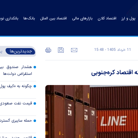
پول و ارز
اقتصاد کلان
بازارهای مالی
اقتصاد بین الملل
بانک‌ها
بانکداری نو
11 خرداد 1405 - 15:48
جدیدترین‌ها
پر
هشدار صندوق بین‌ا
ه اقتصاد کره‌جنوبی
استقراض دولت‌ها
چگونه به «کیف پول
قیمت نفت صعودی 
حمله سایبری گسترده