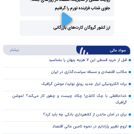
روایت همتی از مدیریت اقتصاد در روزهای جنگ:
جلوی شتاب فزاینده تورم را گرفتیم
Play
Video
ارز کشور گروگان کارت‌های بازرگانی
Play
درباره
بیشتر
سواد مالی
Video
قبل از خرید قسطی این ۷ هزینه پنهان را بشناسید
مکاتب اقتصادی و مسئله سیاست‌گذاری در ایران
برات الکترونیکی ابزار جدید رونق تولید/ موشن گرافیک
خداحافظی با چک کاغذی! چکاد چیست و چطور کار می‌کند؟ /موشن
گرافیک
برای در امان ماندن از کلاهبرداری بانکی چه باید کرد؟
لزوم تغییر پارادایم در نحوه تامین مالی اقتصاد