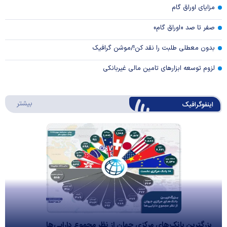
مزایای اوراق گام
صفر تا صد «اوراق گام»
بدون معطلی طلبت را نقد کن!/موشن گرافیک
لزوم توسعه ابزارهای تامین مالی غیربانکی
درباره 
بیشتر
اینفوگرافیک
بزرگترین بانک‌های مرکزی جهان از نظر مجموع دارایی‌ها